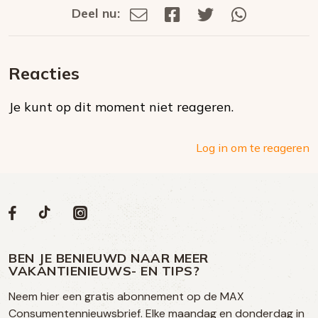
Deel nu:
Deel
Deel
Deel
Deel
Deel
via
op
op
via
E-
Facebook
Twitter
Whatsapp
dit
mail
Reacties
op
Je kunt op dit moment niet reageren.
social
media
Log in om te reageren
Volg
Volg
Social
Volg
Volg
ons
ons
ons
ons
media
op
op
op
BEN JE BENIEUWD NAAR MEER
op
VAKANTIENIEUWS- EN TIPS?
TikTok
Facebook
Instagram
Neem hier een gratis abonnement op de MAX
social
Consumentennieuwsbrief. Elke maandag en donderdag in