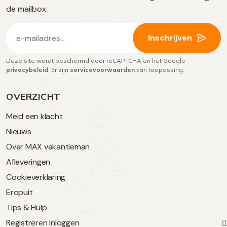
media
de mailbox.
E-
Inschrijven
mailadres
Deze site wordt beschermd door reCAPTCHA en het Google
(Vereist)
privacybeleid
. Er zijn
servicevoorwaarden
van toepassing.
OVERZICHT
Meld een klacht
Nieuws
Over MAX vakantieman
Afleveringen
Cookieverklaring
Eropuit
Tips & Hulp
Registreren
Inloggen