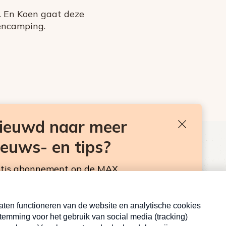
. En Koen gaat deze
dencamping.
Log in om te reageren
nieuwd naar meer
Sluiten
ieuws- en tips?
BEN JE BENIEUWD NAAR MEER
VAKANTIENIEUWS- EN TIPS?
atis abonnement op de MAX
sbrief. Elke maandag en donderdag in de
Neem hier een gratis abonnement op de MAX
Consumentennieuwsbrief. Elke maandag en donderdag in
de mailbox.
Inschrijven