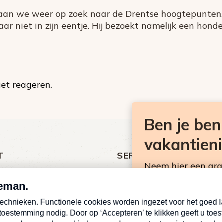
gaan we weer op zoek naar de Drentse hoogtepunten
 niet in zijn eentje. Hij bezoekt namelijk een hon
et reageren.
Ben je be
vakantien
T
SERVICE
Neem hier een gr
ht
Over Omroep MAX
Consumentennieuw
MAX Vandaag
mailbox.
antieman
MAX Meldpunt
E-
Pers