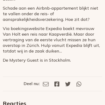
Schade aan een Airbnb-appartement blijkt niet
te vallen onder de reis- of
aansprakelijkheidsverzekering. Hoe zit dat?
Via boekingswebsite Expedia boekt mevrouw
Van Holt een reis naar Kaapverdië. Maar door
vertraging van de eerste vlucht missen ze hun
overstap in Zürich. Hulp vanuit Expedia blijft uit,
totdat wij in de zaak duiken…
De Mystery Guest is in Stockholm.
Deel nu:
Deel
Deel
Deel
Deel
Deel
via
op
op
via
E-
Facebook
Twitter
Whatsapp
dit
mail
Reacties