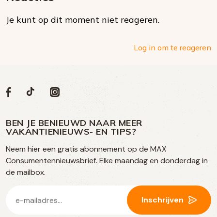
op
Je kunt op dit moment niet reageren.
social
media
Log in om te reageren
Volg
Volg
Social
Volg
Volg
ons
ons
ons
ons
media
op
op
op
BEN JE BENIEUWD NAAR MEER
op
VAKANTIENIEUWS- EN TIPS?
TikTok
Facebook
Instagram
Neem hier een gratis abonnement op de MAX
social
Consumentennieuwsbrief. Elke maandag en donderdag in
media
de mailbox.
E-
Inschrijven
mailadres