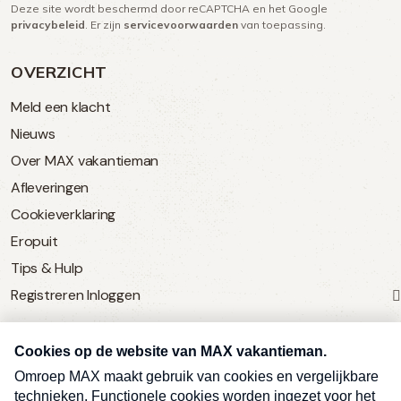
Deze site wordt beschermd door reCAPTCHA en het Google
(Vereist)
privacybeleid
. Er zijn
servicevoorwaarden
van toepassing.
OVERZICHT
Meld een klacht
Nieuws
Over MAX vakantieman
Afleveringen
Cookieverklaring
Eropuit
Tips & Hulp
Registreren
Inloggen
SERVICE
Over Omroep MAX