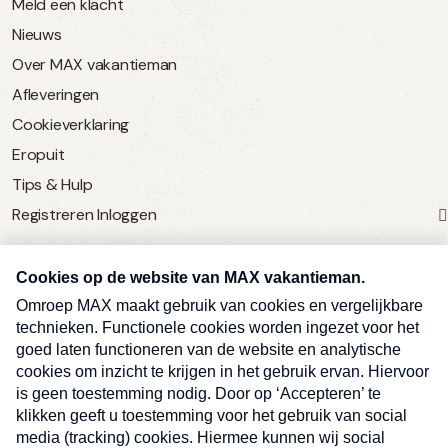
Meld een klacht
Nieuws
Over MAX vakantieman
Afleveringen
Cookieverklaring
Eropuit
Tips & Hulp
Registreren
Inloggen
SERVICE
Over Omroep MAX
MAX Vandaag
MAX Meldpunt
Pers
Contact