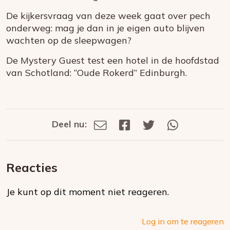
De kijkersvraag van deze week gaat over pech
onderweg: mag je dan in je eigen auto blijven
wachten op de sleepwagen?
De Mystery Guest test een hotel in de hoofdstad
van Schotland: “Oude Rokerd” Edinburgh.
Deel nu:
Deel
Deel
Deel
Deel
Deel
via
op
op
via
E-
Facebook
Twitter
Whatsapp
dit
mail
Reacties
op
Je kunt op dit moment niet reageren.
social
media
Log in om te reageren