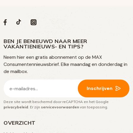
Volg
Volg
Social
Volg
Volg
ons
ons
ons
ons
media
op
op
op
BEN JE BENIEUWD NAAR MEER
op
VAKANTIENIEUWS- EN TIPS?
TikTok
Facebook
Instagram
Neem hier een gratis abonnement op de MAX
social
Consumentennieuwsbrief. Elke maandag en donderdag in
media
de mailbox.
E-
Inschrijven
mailadres
Deze site wordt beschermd door reCAPTCHA en het Google
(Vereist)
privacybeleid
. Er zijn
servicevoorwaarden
van toepassing.
OVERZICHT