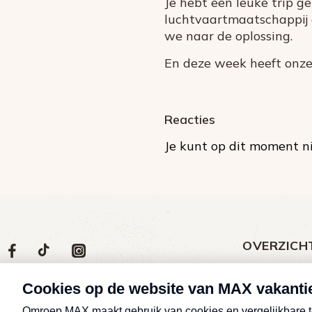
Je hebt een leuke trip g
luchtvaartmaatschappij g
we naar de oplossing.
En deze week heeft onze
Reacties
Je kunt op dit moment ni
OVERZICH
Volg
Social
Volg
Volg
Volg
ons
media
ons
ons
ons
Meld een klac
op
social
op
op
op
Nieuws
media
Max