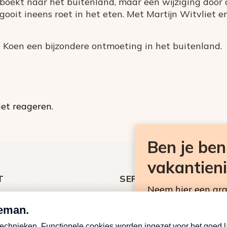
eboekt naar het buitenland, maar een wijziging door 
ooit ineens roet in het eten. Met Martijn Witvliet 
 Koen een bijzondere ontmoeting in het buitenland.
et reageren.
Ben je be
vakantien
T
SERVICE
Neem hier een gr
ht
Over Omroep MAX
Consumentennieuw
MAX Vandaag
mailbox.