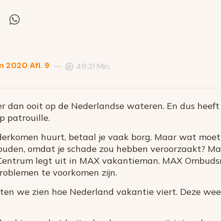
el
Deel
via
itter
Whatsapp
 2020 Afl. 9
—
49:31 Min.
r dan ooit op de Nederlandse wateren. En dus heeft
 patrouille.
nderkomen huurt, betaal je vaak borg. Maar wat moet 
ouden, omdat je schade zou hebben veroorzaakt? Mar
entrum legt uit in MAX vakantieman. MAX Ombuds
problemen te voorkomen zijn.
aten we zien hoe Nederland vakantie viert. Deze wee