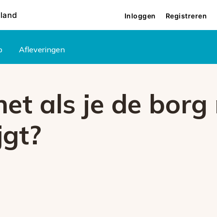
rland
Inloggen
Registreren
p
Afleveringen
het als je de borg 
jgt?
6001
reden. Als het probleem
an contact op met onze
vice.