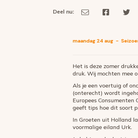
Deel nu:
Deel
Deel
De
Deel
via
op
op
dit
E-
Facebook
Tw
op
social
mail
media
maandag 24 aug
-
Seizoen
Het is deze zomer drukke
druk. Wij mochten mee op
Als je een voertuig of o
(onterecht) wordt ingeh
Europees Consumenten C
geeft tips hoe dit soort 
In Groeten uit Holland l
voormalige eiland Urk.