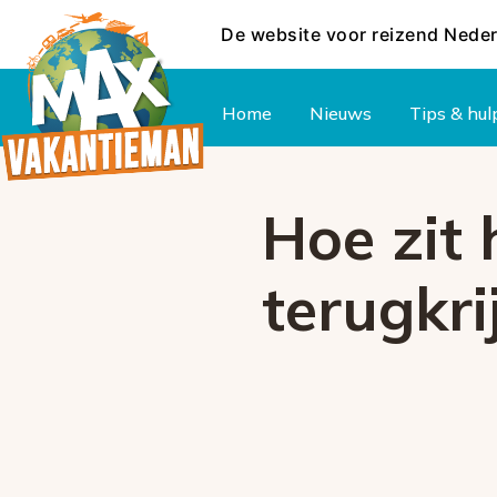
De website voor reizend Nede
Hoofdmenu
Home
Nieuws
Tips & hul
Hoe zit 
terugkri
Foutcode 
Er is een licentie-fout opget
zich blijft voordoen, neem d
klantenser