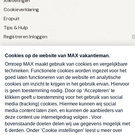
Afleveringen
Cookieverklaring
Eropuit
Tips & Hulp
Registreren
Inloggen
SERVICE
Over Omroep MAX
MAX Vandaag
MAX Meldpunt
Pers
Contact
Algemene voorwaarden
Ben je benieuwd naar meer
Sluite
Privacyverklaring
vakantienieuws- en tips?
Kwetsbaarheid melden