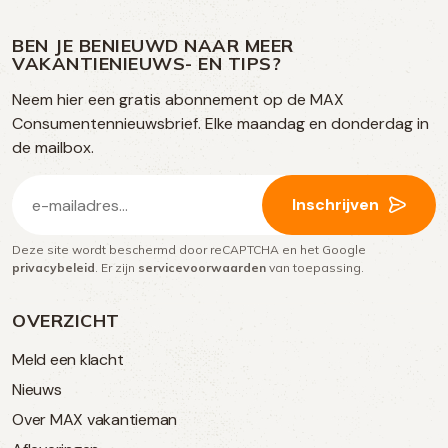
ons
ons
ons
ons
media
op
op
op
BEN JE BENIEUWD NAAR MEER
op
VAKANTIENIEUWS- EN TIPS?
TikTok
Facebook
Instagram
Neem hier een gratis abonnement op de MAX
social
Consumentennieuwsbrief. Elke maandag en donderdag in
media
de mailbox.
E-
Inschrijven
mailadres
Deze site wordt beschermd door reCAPTCHA en het Google
(Vereist)
privacybeleid
. Er zijn
servicevoorwaarden
van toepassing.
OVERZICHT
Meld een klacht
Nieuws
Over MAX vakantieman