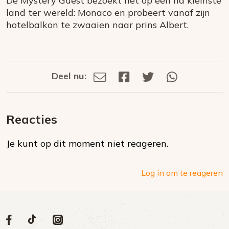
De Mystery Guest bezoekt het op één na kleinste
land ter wereld: Monaco en probeert vanaf zijn
hotelbalkon te zwaaien naar prins Albert.
Deel nu:
Deel
Deel
Deel
Deel
Deel
via
op
op
via
E-
Facebook
Twitter
Whatsapp
dit
mail
Reacties
op
Je kunt op dit moment niet reageren.
social
media
Log in om te reageren
Volg
Volg
Social
Volg
Volg