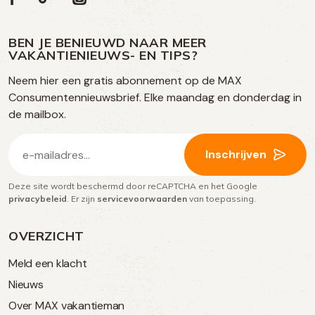
Volg
Social
ons
ons
ons
ons
media
op
op
op
BEN JE BENIEUWD NAAR MEER
op
VAKANTIENIEUWS- EN TIPS?
TikTok
Facebook
Instagram
Neem hier een gratis abonnement op de MAX
social
Consumentennieuwsbrief. Elke maandag en donderdag in
media
de mailbox.
E-
Inschrijven
mailadres
Deze site wordt beschermd door reCAPTCHA en het Google
(Vereist)
privacybeleid
. Er zijn
servicevoorwaarden
van toepassing.
OVERZICHT
Meld een klacht
Nieuws
Over MAX vakantieman