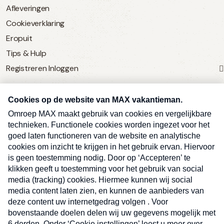
Afleveringen
Cookieverklaring
Eropuit
Tips & Hulp
Registreren
Inloggen
SERVICE
Over Omroep MAX
MAX Vandaag
MAX Meldpunt
Pers
Contact
Algemene voorwaarden
Ben je benieuwd naar meer
Sluite
Privacyverklaring
vakantienieuws- en tips?
Kwetsbaarheid melden