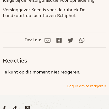
langs bij de reisorganisatie voor opheldering.
Verslaggever Koen is voor de rubriek De
Landkaart op luchthaven Schiphol.
Deel nu:
Deel
Deel
Deel
Deel
Deel
via
op
op
via
E-
Facebook
Twitter
Whatsapp
dit
mail
Reacties
op
Je kunt op dit moment niet reageren.
social
media
Log in om te reageren
Volg
Volg
Volg