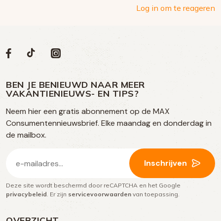
media
Log in om te reageren
Volg
Volg
Social
Volg
Volg
ons
ons
ons
ons
media
op
op
op
BEN JE BENIEUWD NAAR MEER
op
VAKANTIENIEUWS- EN TIPS?
TikTok
Facebook
Instagram
Neem hier een gratis abonnement op de MAX
social
Consumentennieuwsbrief. Elke maandag en donderdag in
media
de mailbox.
E-
Inschrijven
mailadres
Deze site wordt beschermd door reCAPTCHA en het Google
(Vereist)
privacybeleid
. Er zijn
servicevoorwaarden
van toepassing.
OVERZICHT