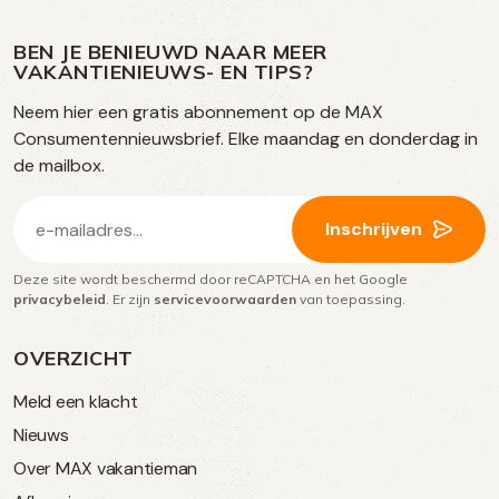
ons
ons
ons
ons
media
op
op
op
BEN JE BENIEUWD NAAR MEER
op
VAKANTIENIEUWS- EN TIPS?
TikTok
Facebook
Instagram
Neem hier een gratis abonnement op de MAX
social
Consumentennieuwsbrief. Elke maandag en donderdag in
media
de mailbox.
E-
Inschrijven
mailadres
Deze site wordt beschermd door reCAPTCHA en het Google
(Vereist)
privacybeleid
. Er zijn
servicevoorwaarden
van toepassing.
OVERZICHT
Meld een klacht
Nieuws
Over MAX vakantieman