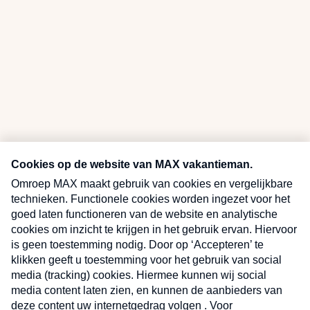
Ben je benieuwd naar meer
Sluite