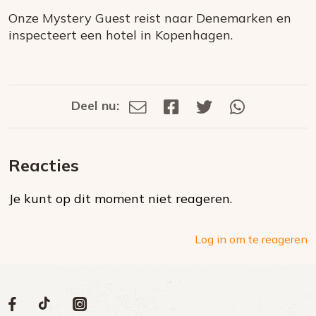
Onze Mystery Guest reist naar Denemarken en
inspecteert een hotel in Kopenhagen.
Deel nu:
Deel
Deel
Deel
Deel
Deel
via
op
op
via
E-
Facebook
Twitter
Whatsapp
dit
mail
Reacties
op
Je kunt op dit moment niet reageren.
social
media
Log in om te reageren
Volg
Volg
Social
Volg
Volg