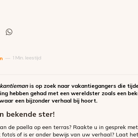
el
Deel
via
itter
Whatsapp
1 Min. leestijd
—
en
kantieman
is op zoek naar vakantiegangers die tijde
ing hebben gehad met een wereldster zoals een bek
aar een bijzonder verhaal bij hoort.
n bekende ster!
 aan de paella op een terras? Raakte u in gesprek me
k foto’s of is er ander bewijs van uw verhaal? Laat h