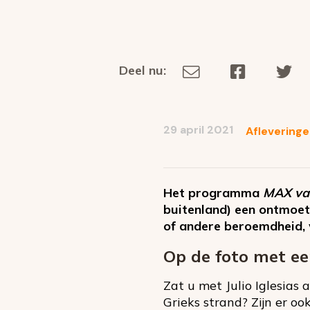
Deel nu:
Deel
Deel
De
Deel
via
op
op
dit
E-
Facebook
Tw
op
social
mail
29 april 2021
Aflevering
media
Het programma
MAX va
buitenland) een ontmoet
of andere beroemdheid, w
Op de foto met ee
Zat u met Julio Iglesias
Grieks strand? Zijn er oo