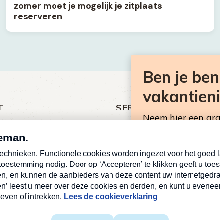
zomer moet je mogelijk je zitplaats
reserveren
Ben je be
vakantien
T
SERVICE
Neem hier een gr
ht
Over Omroep MAX
Consumentennieuw
MAX Vandaag
mailbox.
antieman
MAX Meldpunt
E-
Pers
mailadres
ing
Contact
Deze site wordt bescher
(Vereist)
Algemene voorwaarden
servicevoorwaarden
van 
Privacyverklaring