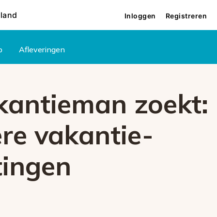
rland
Inloggen
Registreren
p
Afleveringen
antieman zoekt:
re vakantie-
ingen