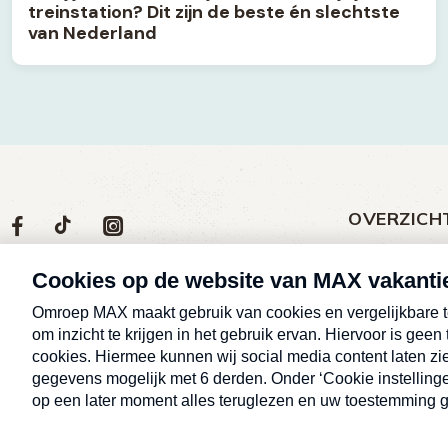
treinstation? Dit zijn de beste én slechtste
van Nederland
OVERZICH
Volg
Social
Volg
Volg
Volg
ons
media
ons
ons
ons
Meld een klac
op
social
op
op
op
Nieuws
media
Max
TikTok
Facebook
Instagram
Over MAX vak
Afleveringen
Cookieverklar
Alle rechten voorbehouden © MAX
Eropuit
vakantieman 2026.
Tips & Hulp