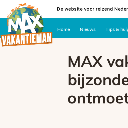
De website voor reizend Nede
Hoofdmenu
Home
Nieuws
Tips & hul
MAX vak
bijzonde
ontmoet