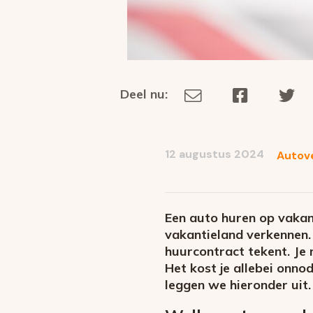
Deel nu:
Deel
Deel
De
Deel
via
op
op
dit
E-
Facebook
Tw
op
social
mail
12 augustus 2024
Autov
media
Een auto huren op vakant
vakantieland verkennen. 
huurcontract tekent. Je
Het kost je allebei onno
leggen we hieronder uit.