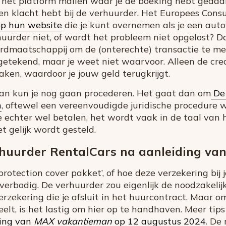
r het platform mailen waar je de boeking hebt gedaa
een klacht hebt bij de verhuurder. Het Europees Co
op hun website
die je kunt overnemen als je een auto
uurder niet, of wordt het probleem niet opgelost? D
rdmaatschappij om de (onterechte) transactie te me
 getekend, maar je weet niet waarvoor. Alleen de cr
ken, waardoor je jouw geld terugkrijgt.
dan kun je nog gaan procederen. Het gaat dan om
De 
n
, oftewel een vereenvoudigde juridische procedure
je echter wel betalen, het wordt vaak in de taal van 
et gelijk wordt gesteld.
huurder RentalCars na aanleiding van
protection cover pakket’, of hoe deze verzekering bi
verbodig. De verhuurder zou eigenlijk de noodzakeli
verzekering die je afsluit in het huurcontract. Maar
peelt, is het lastig om hier op te handhaven. Meer tips
ding van
MAX vakantieman
op 12 augustus 2024
. De