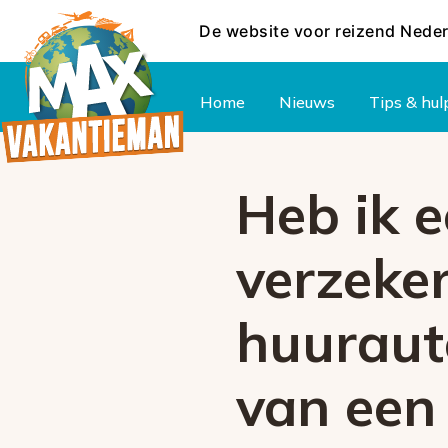
De website voor reizend Nede
Hoofdmenu
Home
Nieuws
Tips & hul
Heb ik 
verzeker
huuraut
van een