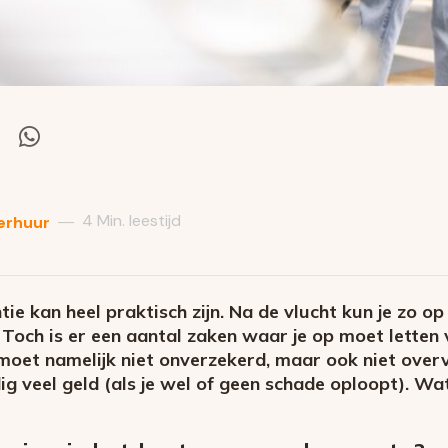
el
Deel
via
itter
Whatsapp
4 Min. leestijd
—
erhuur
ie kan heel praktisch zijn. Na de vlucht kun je zo op
Toch is er een aantal zaken waar je op moet letten 
 moet namelijk niet onverzekerd, maar ook niet over
dig veel geld (als je wel of geen schade oploopt). W