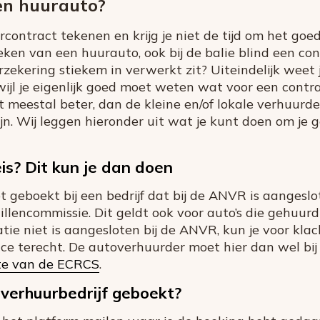
en huurauto?
contract tekenen en krijg je niet de tijd om het goed
eken van een huurauto, ook bij de balie blind een c
ekering stiekem in verwerkt zit? Uiteindelijk weet je
jl je eigenlijk goed moet weten wat voor een contract
 meestal beter, dan de kleine en/of lokale verhuurde
n. Wij leggen hieronder uit wat je kunt doen om je g
is? Dit kun je dan doen
t geboekt bij een bedrijf dat bij de ANVR is aangeslo
lencommissie. Dit geldt ook voor auto’s die gehuurd 
atie niet is aangesloten bij de ANVR, kun je voor kla
ice terecht. De autoverhuurder moet hier dan wel bij 
te van de ECRCS
.
overhuurbedrijf geboekt?