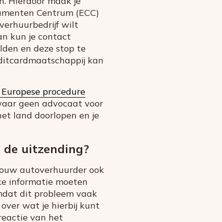
n. Hierdoor maak je
nsumenten Centrum (ECC)
verhuurbedrijf wilt
an kun je contact
lden en deze stop te
editcardmaatschappij kan
Europese procedure
 waar geen advocaat voor
het land doorlopen en je
 de uitzending?
j jouw autoverhuurder ook
jke informatie moeten
 omdat dit probleem vaak
 over wat je hierbij kunt
 reactie van het