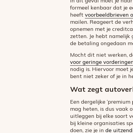
In dit geval moet je naa
formeel kenbaar dat je 
heeft
voorbeeldbrieven 
mailen. Reageert de verh
opnemen met je creditca
zetten. Je hebt namelijk
de betaling ongedaan ma
Mocht dit niet werken, 
voor geringe vorderinge
nodig is. Hiervoor moet 
bent niet zeker of je in h
Wat zegt autover
Een dergelijke ‘premium 
mag heten, is dus vaak o
uitleggen bij elke soort 
bij kleine organisaties s
doen, zie je in
de uitzen