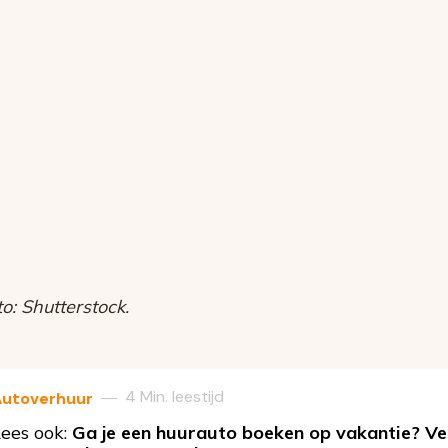
: Shutterstock.
4 Min. leestijd
—
Autoverhuur
ees ook:
Ga je een huurauto boeken op vakantie? Ve