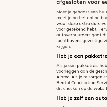
afgesloten voor e
Moet je gehaast een huur
moet je na het online bo
waar deze extra dure verz
voor getekend hebt. Terwi
autoverhuurders gaat dit
luchthavens gevestigd zij
krijgen.
Heb je een pakketre
Als je een pakketreis heb
voorleggen aan de geschil
Alamo. Als je reisorganis
Rental Conciliation Serv
dit checken op de
websi
Heb je zelf een aut