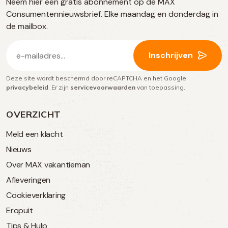
Neem hier een gratis abonnement op de MAX
social
Consumentennieuwsbrief. Elke maandag en donderdag in
media
de mailbox.
E-
Inschrijven
mailadres
Deze site wordt beschermd door reCAPTCHA en het Google
(Vereist)
privacybeleid
. Er zijn
servicevoorwaarden
van toepassing.
OVERZICHT
Meld een klacht
Nieuws
Over MAX vakantieman
Afleveringen
Cookieverklaring
Eropuit
Tips & Hulp