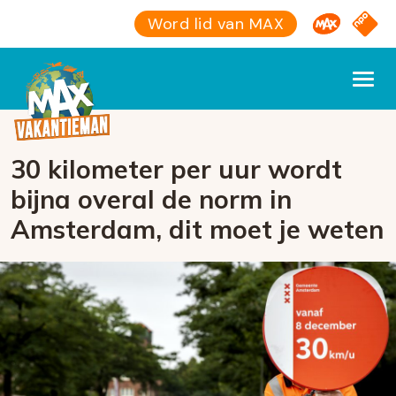
Omroep M
NPO S
Word lid van MAX
30 kilometer per uur wordt
bijna overal de norm in
Amsterdam, dit moet je weten