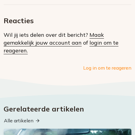
Deel
via
op
op
via
E-
Facebook
Twitter
Whatsapp
dit
mail
Reacties
op
Wil jij iets delen over dit bericht?
Maak
social
gemakkelijk jouw account aan
of
login om te
media
reageren.
Log in om te reageren
Gerelateerde artikelen
Alle artikelen