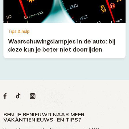
Tips & hulp
Waarschuwingslampjes in de auto: bij
deze kun je beter niet doorrijden
Volg
Volg
Social
Volg
Volg
ons
ons
ons
ons
media
op
op
op
BEN JE BENIEUWD NAAR MEER
op
VAKANTIENIEUWS- EN TIPS?
TikTok
Facebook
Instagram