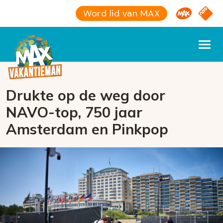
Omroep M
NPO S
Word lid van MAX
Drukte op de weg door
NAVO-top, 750 jaar
Amsterdam en Pinkpop