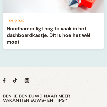
Tips & hulp
Noodhamer ligt nog te vaak in het
dashboardkastje. Dit is hoe het wél
moet
Volg
Volg
Social
Volg
Volg
ons
ons
ons
ons
media
op
op
op
BEN JE BENIEUWD NAAR MEER
op
VAKANTIENIEUWS- EN TIPS?
TikTok
Facebook
Instagram