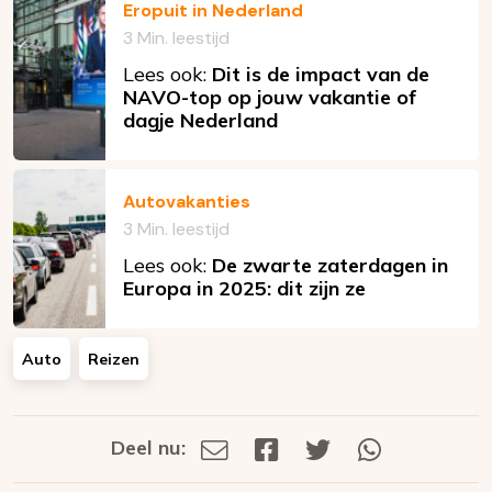
Eropuit in Nederland
3 Min. leestijd
Lees ook:
Dit is de impact van de
NAVO-top op jouw vakantie of
dagje Nederland
Autovakanties
3 Min. leestijd
Lees ook:
De zwarte zaterdagen in
Europa in 2025: dit zijn ze
Auto
Reizen
Deel nu:
Deel
Deel
Deel
Deel
Deel
via
op
op
via