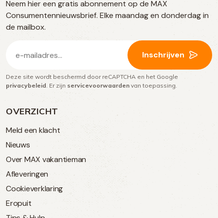
Neem hier een gratis abonnement op de MAX
social
Consumentennieuwsbrief. Elke maandag en donderdag in
media
de mailbox.
E-
Inschrijven
mailadres
Deze site wordt beschermd door reCAPTCHA en het Google
(Vereist)
privacybeleid
. Er zijn
servicevoorwaarden
van toepassing.
OVERZICHT
Meld een klacht
Nieuws
Over MAX vakantieman
Afleveringen
Cookieverklaring
Eropuit
Tips & Hulp