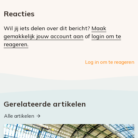
E-
Facebook
Twitter
Whatsapp
dit
mail
Reacties
op
Wil jij iets delen over dit bericht?
Maak
social
gemakkelijk jouw account aan
of
login om te
media
reageren.
Log in om te reageren
Gerelateerde artikelen
Alle artikelen