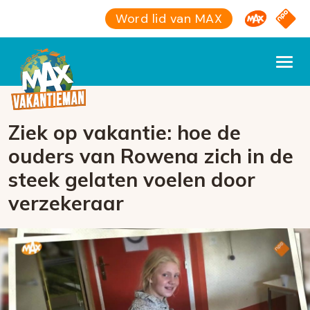
Omroep M
NPO S
Word lid van MAX
Ziek op vakantie: hoe de
ouders van Rowena zich in de
steek gelaten voelen door
verzekeraar