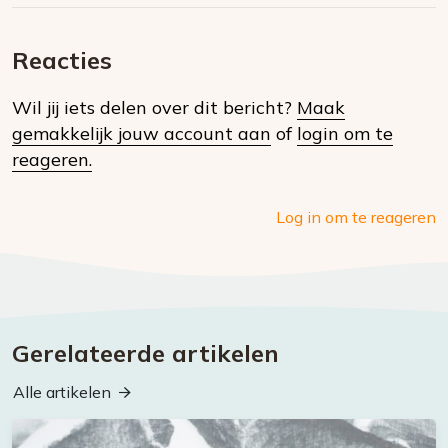
via
op
op
via
E-
Facebook
Twitter
Whatsapp
dit
mail
Reacties
op
Wil jij iets delen over dit bericht?
Maak
social
gemakkelijk jouw account aan
of
login om te
media
reageren.
Log in om te reageren
Gerelateerde artikelen
Alle artikelen