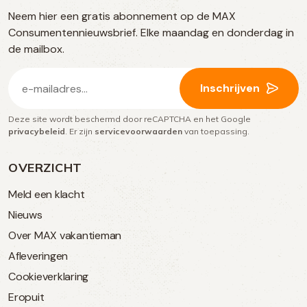
Neem hier een gratis abonnement op de MAX
social
Consumentennieuwsbrief. Elke maandag en donderdag in
media
de mailbox.
E-
Inschrijven
mailadres
Deze site wordt beschermd door reCAPTCHA en het Google
(Vereist)
privacybeleid
. Er zijn
servicevoorwaarden
van toepassing.
OVERZICHT
Meld een klacht
Nieuws
Over MAX vakantieman
Afleveringen
Cookieverklaring
Eropuit