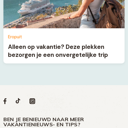
Eropuit
Alleen op vakantie? Deze plekken
bezorgen je een onvergetelijke trip
Volg
Volg
Social
Volg
Volg
ons
ons
ons
ons
media
op
op
op
BEN JE BENIEUWD NAAR MEER
op
VAKANTIENIEUWS- EN TIPS?
TikTok
Facebook
Instagram