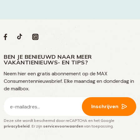
Volg
Volg
Social
Volg
Volg
ons
ons
ons
ons
media
op
op
op
BEN JE BENIEUWD NAAR MEER
op
VAKANTIENIEUWS- EN TIPS?
TikTok
Facebook
Instagram
Neem hier een gratis abonnement op de MAX
social
Consumentennieuwsbrief. Elke maandag en donderdag in
media
de mailbox.
E-
Inschrijven
mailadres
Deze site wordt beschermd door reCAPTCHA en het Google
(Vereist)
privacybeleid
. Er zijn
servicevoorwaarden
van toepassing.