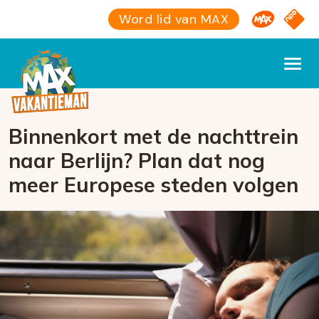
Omroep M
NPO S
Word lid van MAX
Binnenkort met de nachttrein
naar Berlijn? Plan dat nog
meer Europese steden volgen