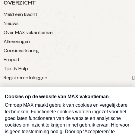
OVERZICHT
Meld een klacht
Nieuws
Over MAX vakantieman
Afleveringen
Cookieverklaring
Eropuit
Tips & Hulp
Registreren
Inloggen
SERVICE
Over Omroep MAX
MAX Vandaag
MAX Meldpunt
Pers