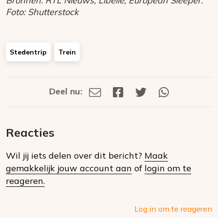
Bronnen: RTL Nieuws, Libelle, European Sleeper.
Foto: Shutterstock
Stedentrip
Trein
Deel nu:
Deel
Deel
Deel
Deel
Deel
via
op
op
via
E-
Facebook
Twitter
Whatsapp
dit
mail
Reacties
op
Wil jij iets delen over dit bericht?
Maak
social
gemakkelijk jouw account aan
of
login om te
media
reageren.
Log in om te reageren