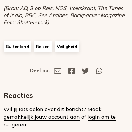
(Bron: AD, 3 op Reis, NOS, Volkskrant, The Times
of India, BBC, See Antibes, Backpacker Magazine.
Foto: Shutterstock)
Buitenland
Reizen
Veiligheid
Deel nu:
Deel
Deel
Deel
Deel
Deel
via
op
op
via
E-
Facebook
Twitter
Whatsapp
dit
mail
Reacties
op
Wil jij iets delen over dit bericht?
Maak
social
gemakkelijk jouw account aan
of
login om te
media
reageren.