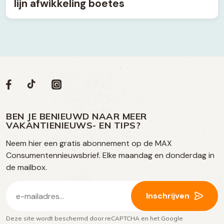
lijn afwikkeling boetes
Volg
Volg
Social
Volg
Volg
ons
ons
ons
ons
media
op
op
op
BEN JE BENIEUWD NAAR MEER
op
VAKANTIENIEUWS- EN TIPS?
TikTok
Facebook
Instagram
Neem hier een gratis abonnement op de MAX
social
Consumentennieuwsbrief. Elke maandag en donderdag in
media
de mailbox.
E-
Inschrijven
mailadres
Deze site wordt beschermd door reCAPTCHA en het Google
(Vereist)