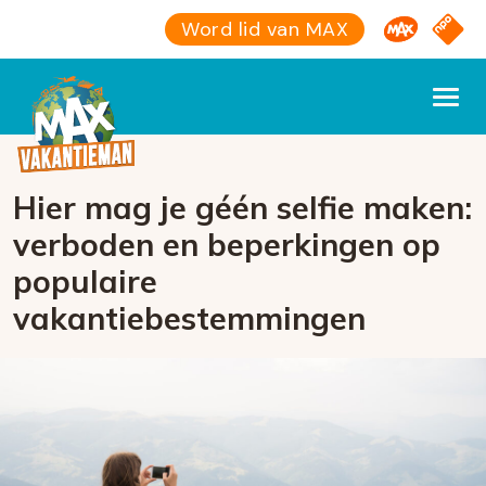
Omroep M
NPO S
Word lid van MAX
Hier mag je géén selfie maken:
verboden en beperkingen op
populaire
vakantiebestemmingen