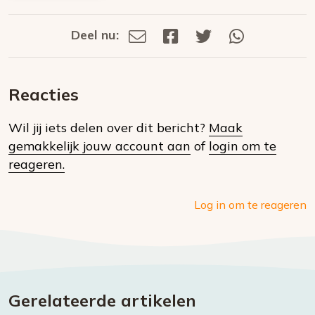
Deel nu:
Deel
Deel
Deel
Deel
Deel
via
op
op
via
E-
Facebook
Twitter
Whatsapp
dit
mail
Reacties
op
Wil jij iets delen over dit bericht?
Maak
social
gemakkelijk jouw account aan
of
login om te
media
reageren.
Log in om te reageren
Gerelateerde artikelen