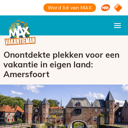
Omroep M
NPO S
Word lid van MAX
Onontdekte plekken voor een
vakantie in eigen land:
Amersfoort