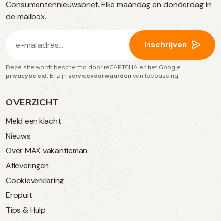
Consumentennieuwsbrief. Elke maandag en donderdag in
media
de mailbox.
E-
Inschrijven
mailadres
Deze site wordt beschermd door reCAPTCHA en het Google
(Vereist)
privacybeleid
. Er zijn
servicevoorwaarden
van toepassing.
OVERZICHT
Meld een klacht
Nieuws
Over MAX vakantieman
Afleveringen
Cookieverklaring
Eropuit
Tips & Hulp