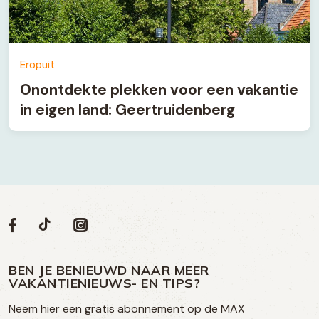
Eropuit
Onontdekte plekken voor een vakantie
in eigen land: Geertruidenberg
Volg
Volg
Social
Volg
Volg
ons
ons
ons
ons
media
op
op
op
BEN JE BENIEUWD NAAR MEER
op
VAKANTIENIEUWS- EN TIPS?
TikTok
Facebook
Instagram
Neem hier een gratis abonnement op de MAX
social