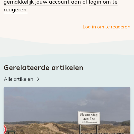
gemakkelijk jouw account aan
of
login om te
media
reageren.
Log in om te reageren
Gerelateerde artikelen
Alle artikelen