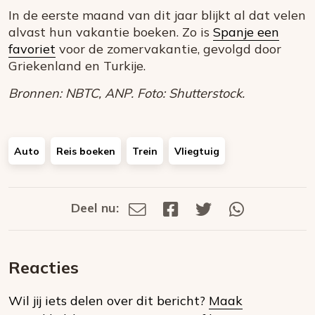
In de eerste maand van dit jaar blijkt al dat velen
alvast hun vakantie boeken. Zo is
Spanje een
favoriet
voor de zomervakantie, gevolgd door
Griekenland en Turkije.
Bronnen: NBTC, ANP. Foto: Shutterstock.
Auto
Reis boeken
Trein
Vliegtuig
Deel nu:
Deel
Deel
Deel
Deel
Deel
via
op
op
via
E-
Facebook
Twitter
Whatsapp
dit
mail
Reacties
op
Wil jij iets delen over dit bericht?
Maak
social