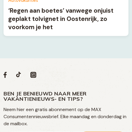
Autovakanties
‘Regen aan boetes’ vanwege onjuist
geplakt tolvignet in Oostenrijk, zo
voorkom je het
Volg
Volg
Social
Volg
Volg
ons
ons
ons
ons
media
op
op
op
BEN JE BENIEUWD NAAR MEER
op
VAKANTIENIEUWS- EN TIPS?
TikTok
Facebook
Instagram
Neem hier een gratis abonnement op de MAX
social
Consumentennieuwsbrief. Elke maandag en donderdag in
media
de mailbox.