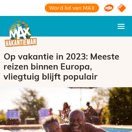
Omroep M
NPO S
Word lid van MAX
Op vakantie in 2023: Meeste
reizen binnen Europa,
vliegtuig blijft populair