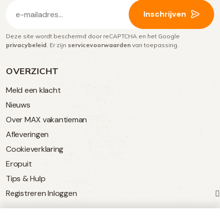
E-
Inschrijven
mailadres
Deze site wordt beschermd door reCAPTCHA en het Google
(Vereist)
privacybeleid
. Er zijn
servicevoorwaarden
van toepassing.
OVERZICHT
Meld een klacht
Nieuws
Over MAX vakantieman
Afleveringen
Cookieverklaring
Eropuit
Tips & Hulp
Registreren
Inloggen