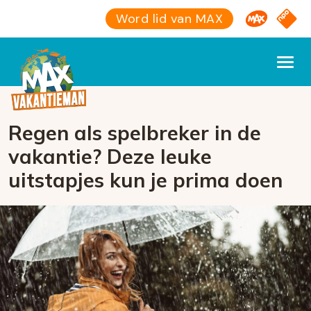
Omroep M
NPO S
Word lid van MAX
Regen als spelbreker in de
vakantie? Deze leuke
uitstapjes kun je prima doen