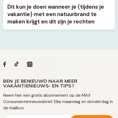
Dit kun je doen wanneer je (tijdens je
vakantie) met een natuurbrand te
maken krijgt en dit zijn je rechten
Volg
Volg
Social
Volg
Volg
ons
ons
ons
ons
media
op
op
op
BEN JE BENIEUWD NAAR MEER
op
VAKANTIENIEUWS- EN TIPS?
TikTok
Facebook
Instagram
Neem hier een gratis abonnement op de MAX
social
Consumentennieuwsbrief. Elke maandag en donderdag in
media
de mailbox.