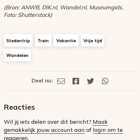
(Bron: ANWB, DIK.nl, Wandel.nl, Museumgids.
Foto: Shutterstock)
Stedentrip
Trein
Vakantie
Vrije tijd
Wandelen
Deel nu:
Deel
Deel
Deel
Deel
Deel
via
op
op
via
E-
Facebook
Twitter
Whatsapp
dit
mail
Reacties
op
Wil jij iets delen over dit bericht?
Maak
social
gemakkelijk jouw account aan
of
login om te
media
reageren.