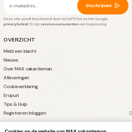
E-
Inschrijven
mailadres
Deze site wordt beschermd door reCAPTCHA en het Google
(Vereist)
privacybeleid
. Er zijn
servicevoorwaarden
van toepassing.
OVERZICHT
Meld een klacht
Nieuws
Over MAX vakantieman
Afleveringen
Cookieverklaring
Eropuit
Tips & Hulp
Registreren
Inloggen
SERVICE