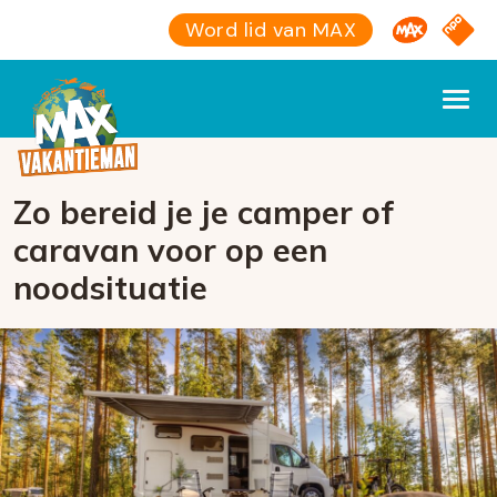
Omroep M
NPO S
Word lid van MAX
Zo bereid je je camper of
caravan voor op een
noodsituatie