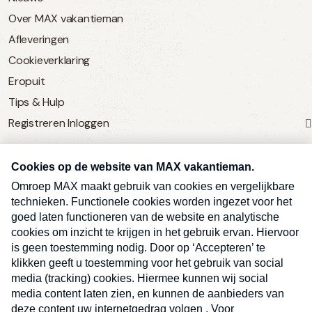
Over MAX vakantieman
Afleveringen
Cookieverklaring
Eropuit
Tips & Hulp
Registreren
Inloggen
SERVICE
Over Omroep MAX
MAX Vandaag
MAX Meldpunt
Pers
Contact
Algemene voorwaarden
Ben je benieuwd naar meer
Sluite