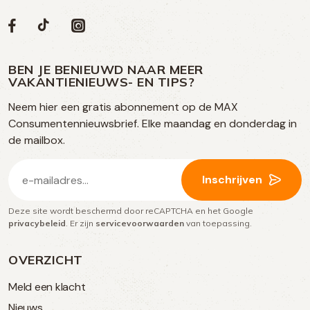
Volg
Volg
Social
Volg
Volg
ons
ons
ons
ons
media
op
op
op
BEN JE BENIEUWD NAAR MEER
op
VAKANTIENIEUWS- EN TIPS?
TikTok
Facebook
Instagram
Neem hier een gratis abonnement op de MAX
social
Consumentennieuwsbrief. Elke maandag en donderdag in
media
de mailbox.
E-
Inschrijven
mailadres
Deze site wordt beschermd door reCAPTCHA en het Google
(Vereist)
privacybeleid
. Er zijn
servicevoorwaarden
van toepassing.
OVERZICHT
Meld een klacht
Nieuws