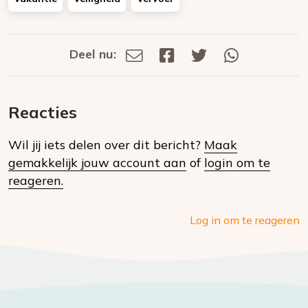
Deel nu:
Deel
Deel
Deel
Deel
Deel
via
op
op
via
E-
Facebook
Twitter
Whatsapp
dit
mail
Reacties
op
Wil jij iets delen over dit bericht?
Maak
social
gemakkelijk jouw account aan
of
login om te
media
reageren.
Log in om te reageren