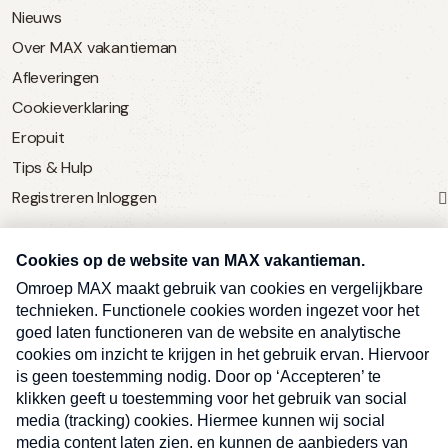
Nieuws
Over MAX vakantieman
Afleveringen
Cookieverklaring
Eropuit
Tips & Hulp
Registreren
Inloggen
SERVICE
Over Omroep MAX
MAX Vandaag
MAX Meldpunt
Pers
Contact
Algemene voorwaarden