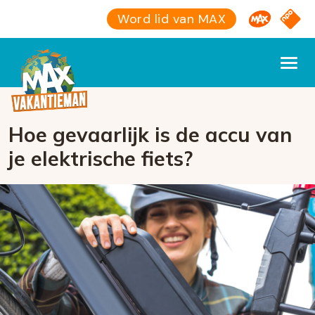
Omroep M
NPO S
Word lid van MAX
Hoe gevaarlijk is de accu van
je elektrische fiets?