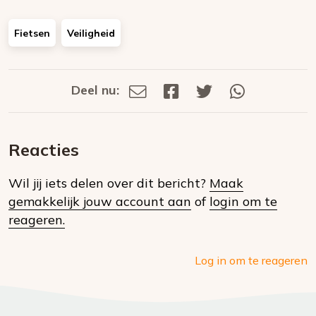
Fietsen
Veiligheid
Deel nu:
Deel
Deel
Deel
Deel
Deel
via
op
op
via
E-
Facebook
Twitter
Whatsapp
dit
mail
Reacties
op
Wil jij iets delen over dit bericht?
Maak
social
gemakkelijk jouw account aan
of
login om te
media
reageren.
Log in om te reageren