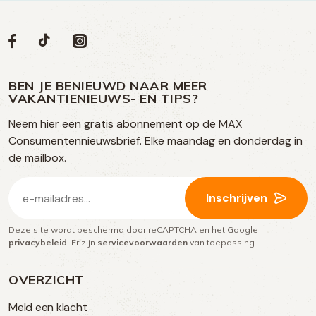
Volg
Volg
Social
Volg
Volg
ons
ons
ons
ons
media
op
op
op
BEN JE BENIEUWD NAAR MEER
op
VAKANTIENIEUWS- EN TIPS?
TikTok
Facebook
Instagram
Neem hier een gratis abonnement op de MAX
social
Consumentennieuwsbrief. Elke maandag en donderdag in
media
de mailbox.
E-
Inschrijven
mailadres
Deze site wordt beschermd door reCAPTCHA en het Google
(Vereist)
privacybeleid
. Er zijn
servicevoorwaarden
van toepassing.
OVERZICHT
Meld een klacht