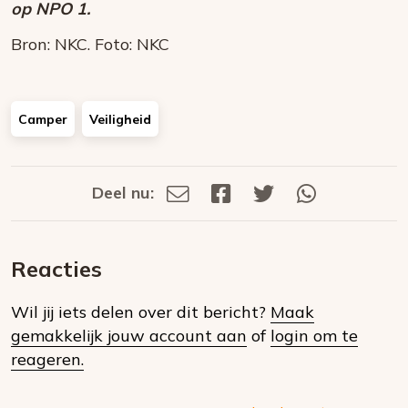
op NPO 1.
Bron: NKC. Foto: NKC
Camper
Veiligheid
Deel nu:
Deel
Deel
Deel
Deel
Deel
via
op
op
via
E-
Facebook
Twitter
Whatsapp
dit
mail
Reacties
op
Wil jij iets delen over dit bericht?
Maak
social
gemakkelijk jouw account aan
of
login om te
media
reageren.