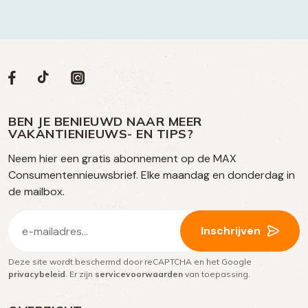
Volg
Volg
Social
Volg
Volg
ons
ons
ons
ons
media
op
op
op
BEN JE BENIEUWD NAAR MEER
op
VAKANTIENIEUWS- EN TIPS?
TikTok
Facebook
Instagram
Neem hier een gratis abonnement op de MAX
social
Consumentennieuwsbrief. Elke maandag en donderdag in
media
de mailbox.
E-
Inschrijven
mailadres
Deze site wordt beschermd door reCAPTCHA en het Google
(Vereist)
privacybeleid
. Er zijn
servicevoorwaarden
van toepassing.