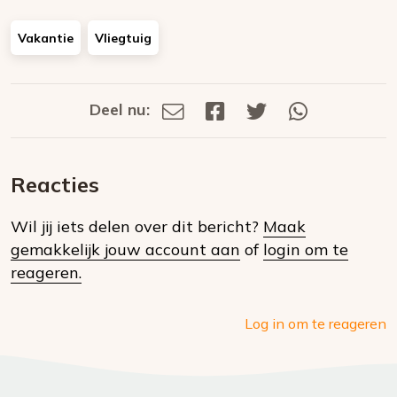
Vakantie
Vliegtuig
Deel nu:
Deel
Deel
Deel
Deel
Deel
via
op
op
via
E-
Facebook
Twitter
Whatsapp
dit
mail
Reacties
op
Wil jij iets delen over dit bericht?
Maak
social
gemakkelijk jouw account aan
of
login om te
media
reageren.
Log in om te reageren