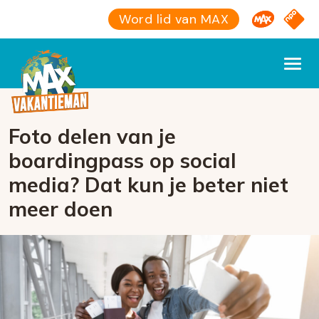
Omroep M
NPO S
Word lid van MAX
Foto delen van je
boardingpass op social
media? Dat kun je beter niet
meer doen