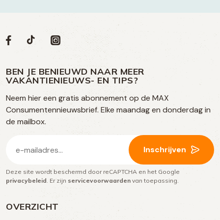
Volg
Volg
Social
Volg
Volg
ons
ons
ons
ons
media
op
op
op
BEN JE BENIEUWD NAAR MEER
op
VAKANTIENIEUWS- EN TIPS?
TikTok
Facebook
Instagram
Neem hier een gratis abonnement op de MAX
social
Consumentennieuwsbrief. Elke maandag en donderdag in
media
de mailbox.
E-
Inschrijven
mailadres
Deze site wordt beschermd door reCAPTCHA en het Google
(Vereist)
privacybeleid
. Er zijn
servicevoorwaarden
van toepassing.
OVERZICHT