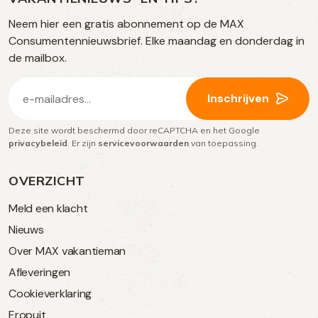
TikTok
Facebook
Instagram
Neem hier een gratis abonnement op de MAX
social
Consumentennieuwsbrief. Elke maandag en donderdag in
media
de mailbox.
E-
Inschrijven
mailadres
Deze site wordt beschermd door reCAPTCHA en het Google
(Vereist)
privacybeleid
. Er zijn
servicevoorwaarden
van toepassing.
OVERZICHT
Meld een klacht
Nieuws
Over MAX vakantieman
Afleveringen
Cookieverklaring
Eropuit