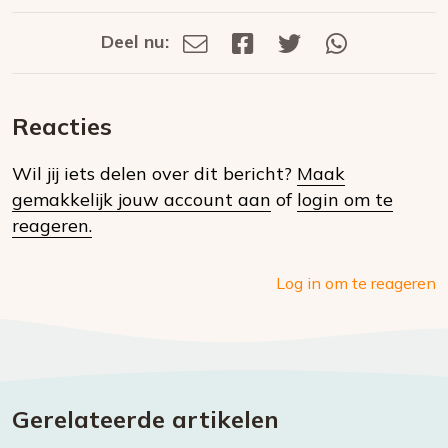
Deel nu:
Deel
Deel
Deel
Deel
Deel
via
op
op
via
E-
Facebook
Twitter
Whatsapp
dit
mail
Reacties
op
Wil jij iets delen over dit bericht?
Maak
social
gemakkelijk jouw account aan
of
login om te
media
reageren.
Log in om te reageren
Gerelateerde artikelen