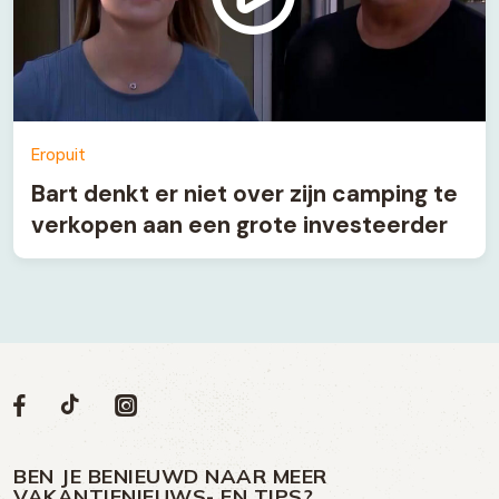
Eropuit
Bart denkt er niet over zijn camping te
verkopen aan een grote investeerder
Volg
Volg
Social
Volg
Volg
ons
ons
ons
ons
media
op
op
op
BEN JE BENIEUWD NAAR MEER
op
VAKANTIENIEUWS- EN TIPS?