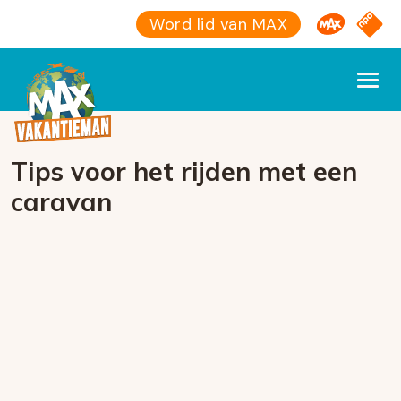
Omroep M
NPO S
Word lid van MAX
Tips voor het rijden met een
caravan