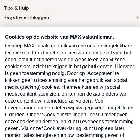
Tips & Hulp
Registreren
Inloggen
SERVICE
Over Omroep MAX
MAX Vandaag
MAX Meldpunt
Pers
Contact
Algemene voorwaarden
Ben je benieuwd naar meer
Sluite
Privacyverklaring
vakantienieuws- en tips?
Kwetsbaarheid melden
Registreren
Inloggen
E-
Inschrijven
mailadres