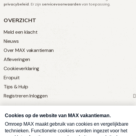
privacybeleid
. Er zijn
servicevoorwaarden
van toepassing.
OVERZICHT
Meld een klacht
Nieuws
Over MAX vakantieman
Afleveringen
Cookieverklaring
Eropuit
Tips & Hulp
Registreren
Inloggen
SERVICE
Over Omroep MAX
MAX Vandaag