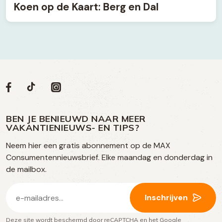
Koen op de Kaart: Berg en Dal
Volg
Volg
Social
Volg
Volg
ons
ons
ons
ons
media
op
op
op
BEN JE BENIEUWD NAAR MEER
op
VAKANTIENIEUWS- EN TIPS?
TikTok
Facebook
Instagram
Neem hier een gratis abonnement op de MAX
social
Consumentennieuwsbrief. Elke maandag en donderdag in
media
de mailbox.
E-
Inschrijven
mailadres
Deze site wordt beschermd door reCAPTCHA en het Google
(Vereist)