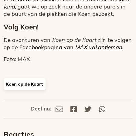
land,
gaat we op zoek naar de andere parels in
de buurt van de plekken die Koen bezoekt.
Volg Koen!
De avonturen van
Koen op de Kaart
zijn te volgen
op de
Facebookpagina van
MAX vakantieman
.
Foto: MAX
Koen op de Kaart
Deel nu:
Deel
Deel
Deel
Deel
Deel
via
op
op
via
E-
Facebook
Twitter
Whatsapp
dit
mail
Reacties