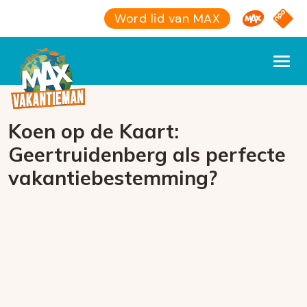
Omroep M
NPO S
Word lid van MAX
Koen op de Kaart:
Geertruidenberg als perfecte
vakantiebestemming?