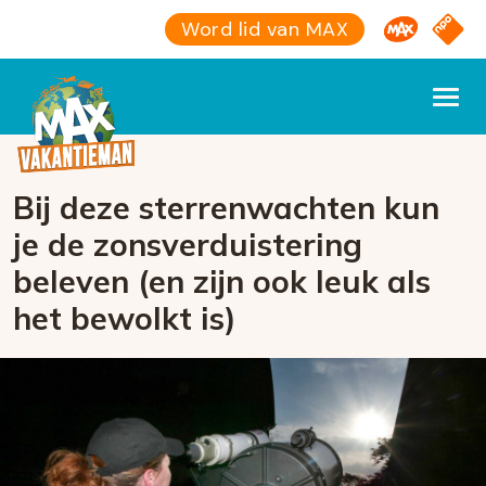
Omroep M
NPO S
Word lid van MAX
Bij deze sterrenwachten kun
je de zonsverduistering
beleven (en zijn ook leuk als
het bewolkt is)