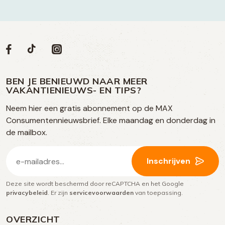
Volg
Volg
Social
Volg
Volg
ons
ons
ons
ons
media
op
op
op
BEN JE BENIEUWD NAAR MEER
op
VAKANTIENIEUWS- EN TIPS?
TikTok
Facebook
Instagram
Neem hier een gratis abonnement op de MAX
social
Consumentennieuwsbrief. Elke maandag en donderdag in
media
de mailbox.
E-
Inschrijven
mailadres
Deze site wordt beschermd door reCAPTCHA en het Google
(Vereist)
privacybeleid
. Er zijn
servicevoorwaarden
van toepassing.
OVERZICHT