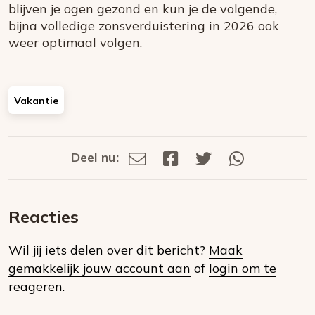
blijven je ogen gezond en kun je de volgende,
bijna volledige zonsverduistering in 2026 ook
weer optimaal volgen.
Vakantie
Deel nu:
Deel
Deel
Deel
Deel
Deel
via
op
op
via
E-
Facebook
Twitter
Whatsapp
dit
mail
Reacties
op
Wil jij iets delen over dit bericht?
Maak
social
gemakkelijk jouw account aan
of
login om te
media
reageren.