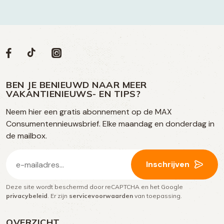
Volg
Volg
Social
Volg
Volg
ons
ons
ons
ons
media
op
op
op
BEN JE BENIEUWD NAAR MEER
op
VAKANTIENIEUWS- EN TIPS?
TikTok
Facebook
Instagram
Neem hier een gratis abonnement op de MAX
social
Consumentennieuwsbrief. Elke maandag en donderdag in
media
de mailbox.
E-
Inschrijven
mailadres
Deze site wordt beschermd door reCAPTCHA en het Google
(Vereist)
privacybeleid
. Er zijn
servicevoorwaarden
van toepassing.
OVERZICHT