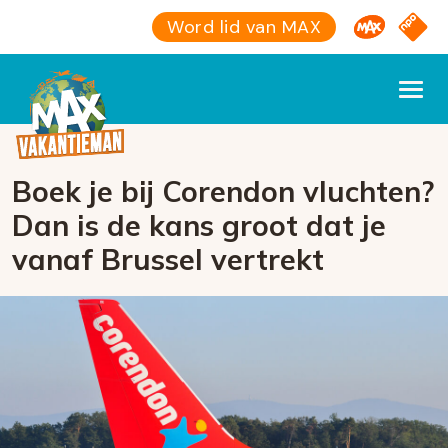
Omroep M
NPO S
Word lid van MAX
Boek je bij Corendon vluchten?
Dan is de kans groot dat je
vanaf Brussel vertrekt