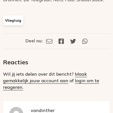
Vliegtuig
Deel nu:
Deel
Deel
Deel
Deel
Deel
via
op
op
via
E-
Facebook
Twitter
Whatsapp
dit
mail
Reacties
op
Wil jij iets delen over dit bericht?
Maak
social
gemakkelijk jouw account aan
of
login om te
media
reageren.
vandinther