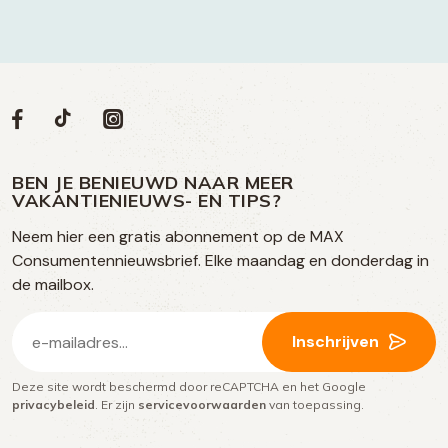
Volg
Volg
Social
Volg
Volg
ons
ons
ons
ons
media
op
op
op
BEN JE BENIEUWD NAAR MEER
op
VAKANTIENIEUWS- EN TIPS?
TikTok
Facebook
Instagram
Neem hier een gratis abonnement op de MAX
social
Consumentennieuwsbrief. Elke maandag en donderdag in
media
de mailbox.
E-
Inschrijven
mailadres
Deze site wordt beschermd door reCAPTCHA en het Google
(Vereist)
privacybeleid
. Er zijn
servicevoorwaarden
van toepassing.