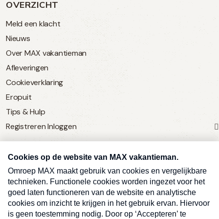
OVERZICHT
Meld een klacht
Nieuws
Over MAX vakantieman
Afleveringen
Cookieverklaring
Eropuit
Tips & Hulp
Registreren
Inloggen
SERVICE
Over Omroep MAX
MAX Vandaag
MAX Meldpunt
Pers