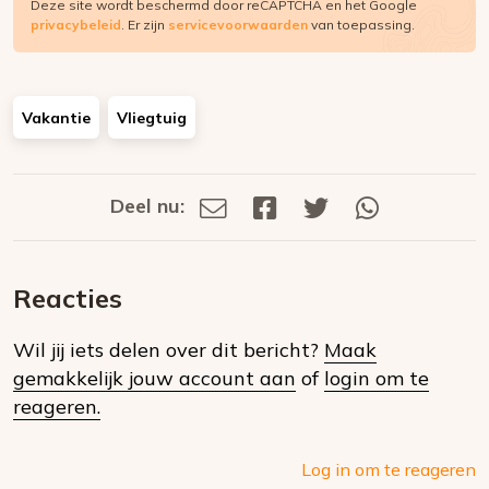
Deze site wordt beschermd door reCAPTCHA en het Google
privacybeleid
. Er zijn
servicevoorwaarden
van toepassing.
Vakantie
Vliegtuig
Deel nu:
Deel
Deel
Deel
Deel
Deel
via
op
op
via
E-
Facebook
Twitter
Whatsapp
dit
mail
Reacties
op
Wil jij iets delen over dit bericht?
Maak
social
gemakkelijk jouw account aan
of
login om te
media
reageren.
Log in om te reageren