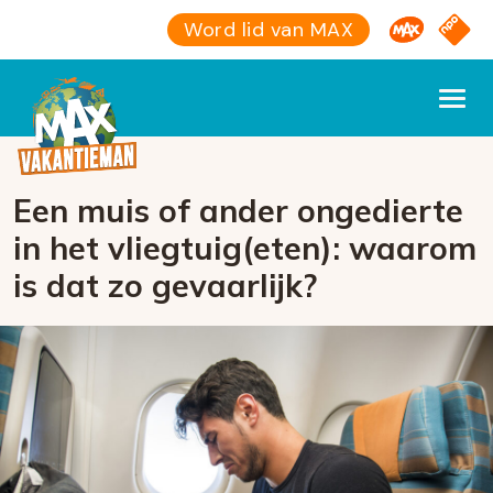
Omroep M
NPO S
Word lid van MAX
Een muis of ander ongedierte
in het vliegtuig(eten): waarom
is dat zo gevaarlijk?