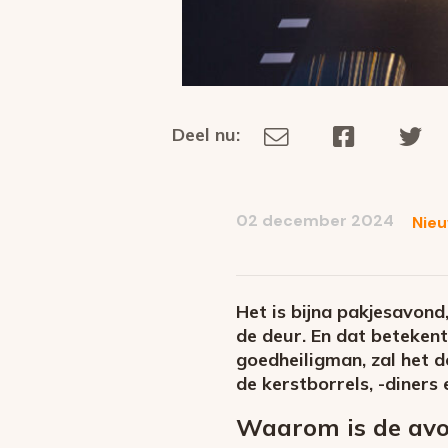
Deel nu:
Deel
Deel
De
Deel
via
op
op
dit
E-
Facebook
Tw
op
social
mail
02 december 2024
Nie
media
Het is bijna pakjesavond
de deur. En dat betekent
goedheiligman, zal het
de kerstborrels, -diners
Waarom is de avo