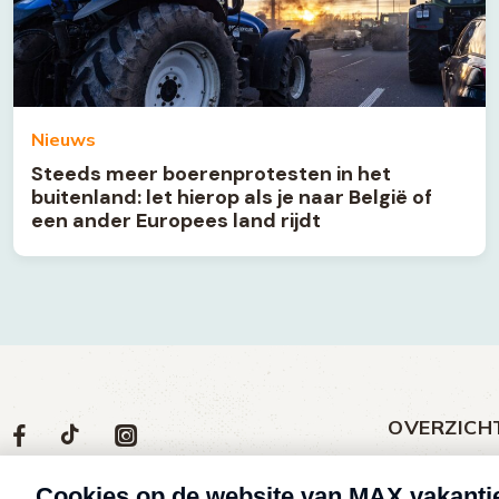
Nieuws
Steeds meer boerenprotesten in het
buitenland: let hierop als je naar België of
een ander Europees land rijdt
OVERZICH
Volg
Social
Volg
Volg
Volg
ons
media
ons
ons
ons
Meld een klac
op