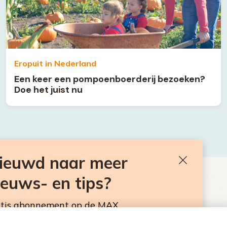
Eropuit in Nederland
Een keer een pompoenboerderij bezoeken?
Doe het juist nu
nieuwd naar meer
Sluiten
ieuws- en tips?
BEN JE BENIEUWD NAAR MEER
VAKANTIENIEUWS- EN TIPS?
atis abonnement op de MAX
sbrief. Elke maandag en donderdag in de
Neem hier een gratis abonnement op de MAX