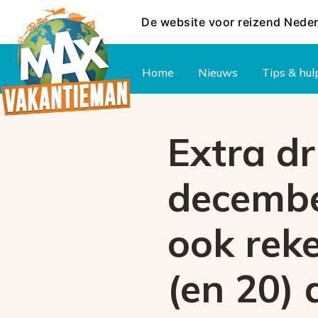
De website voor reizend Nede
Hoofdmenu
Home
Nieuws
Tips & hul
Extra d
decembe
ook rek
(en 20)