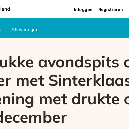
rland
Inloggen
Registreren
p
Afleveringen
rukke avondspits 
r met Sinterklaa
ening met drukte 
 december