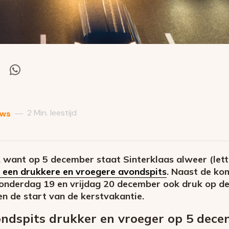
el
Deel
via
itter
Whatsapp
2 Min. leestijd
—
uws
, want op 5 december staat Sinterklaas alweer (letter
een drukkere en vroegere avondspits
. Naast de ko
 donderdag 19 en vrijdag 20 december ook druk op
 en de start van de kerstvakantie.
ndspits drukker en vroeger op 5 dec