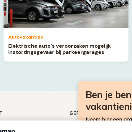
Autovakanties
Elektrische auto’s veroorzaken mogelijk
instortingsgevaar bij parkeergarages
Ben je be
vakantien
T
SERVICE
Neem hier een gr
ht
Over Omroep MAX
Consumentennieuw