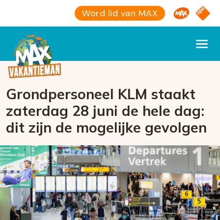
Omroep M
NPO S
Word lid van MAX
Grondpersoneel KLM staakt
zaterdag 28 juni de hele dag:
dit zijn de mogelijke gevolgen