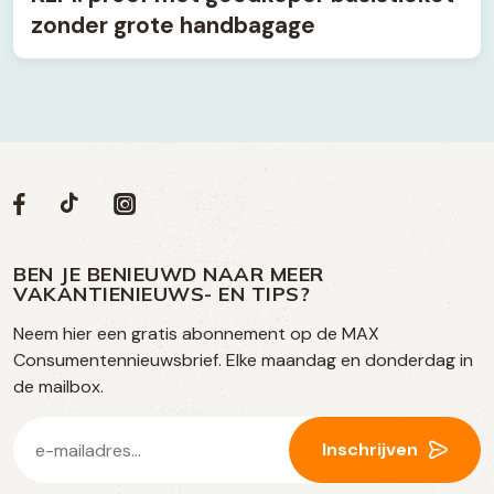
zonder grote handbagage
Volg
Volg
Social
Volg
Volg
ons
ons
ons
ons
media
op
op
op
BEN JE BENIEUWD NAAR MEER
op
VAKANTIENIEUWS- EN TIPS?
TikTok
Facebook
Instagram
Neem hier een gratis abonnement op de MAX
social
Consumentennieuwsbrief. Elke maandag en donderdag in
media
de mailbox.
E-
Inschrijven
mailadres