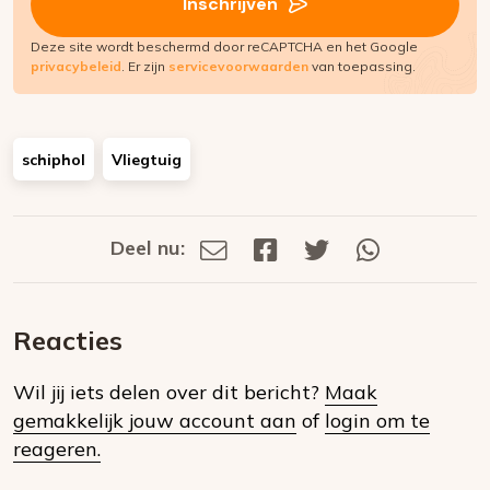
Inschrijven
Deze site wordt beschermd door reCAPTCHA en het Google
privacybeleid
. Er zijn
servicevoorwaarden
van toepassing.
schiphol
Vliegtuig
Deel nu:
Deel
Deel
Deel
Deel
Deel
via
op
op
via
E-
Facebook
Twitter
Whatsapp
dit
mail
Reacties
op
Wil jij iets delen over dit bericht?
Maak
social
gemakkelijk jouw account aan
of
login om te
media
reageren.