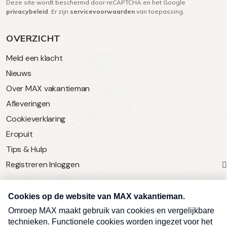
Deze site wordt beschermd door reCAPTCHA en het Google
(Vereist)
privacybeleid
. Er zijn
servicevoorwaarden
van toepassing.
OVERZICHT
Meld een klacht
Nieuws
Over MAX vakantieman
Afleveringen
Cookieverklaring
Eropuit
Tips & Hulp
Registreren
Inloggen
SERVICE
Over Omroep MAX