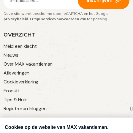
Inschrijven
mailadres
Deze site wordt beschermd door reCAPTCHA en het Google
(Vereist)
privacybeleid
. Er zijn
servicevoorwaarden
van toepassing.
OVERZICHT
Meld een klacht
Nieuws
Over MAX vakantieman
Afleveringen
Cookieverklaring
Eropuit
Tips & Hulp
Registreren
Inloggen
SERVICE