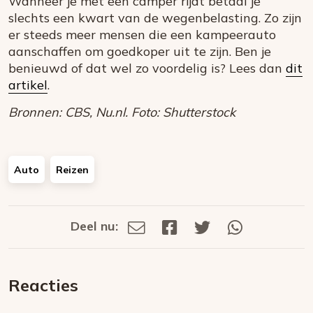
Wanneer je met een camper rijdt betaal je
slechts een kwart van de wegenbelasting. Zo zijn
er steeds meer mensen die een kampeerauto
aanschaffen om goedkoper uit te zijn. Ben je
benieuwd of dat wel zo voordelig is? Lees dan
dit
artikel
.
Bronnen: CBS, Nu.nl. Foto: Shutterstock
Auto
Reizen
Deel nu:
Deel
Deel
Deel
Deel
Deel
via
op
op
via
E-
Facebook
Twitter
Whatsapp
dit
mail
Reacties
op