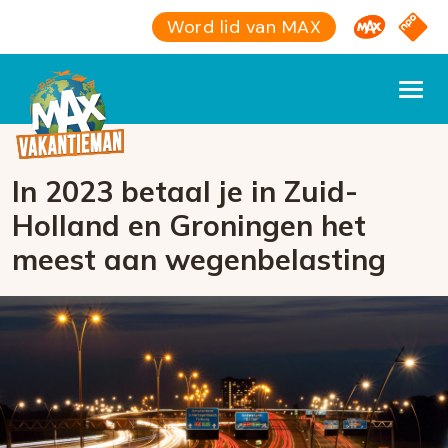
Omroep M
NPO S
Word lid van MAX
In 2023 betaal je in Zuid-
Holland en Groningen het
meest aan wegenbelasting