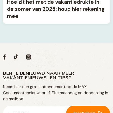
Hoe zit het met de vakantiedrukte in
de zomer van 2025: houd hier rekening
mee
Volg
Volg
Social
Volg
Volg
ons
ons
ons
ons
media
op
op
op
BEN JE BENIEUWD NAAR MEER
op
VAKANTIENIEUWS- EN TIPS?
TikTok
Facebook
Instagram
Neem hier een gratis abonnement op de MAX
social
Consumentennieuwsbrief. Elke maandag en donderdag in
media
de mailbox.
E-