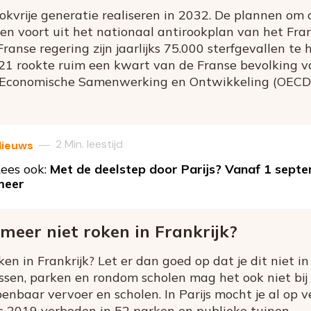
ookvrije generatie realiseren in 2032. De plannen om
n voort uit het nationaal antirookplan van het Fran
anse regering zijn jaarlijks 75.000 sterfgevallen te 
21 rookte ruim een kwart van de Franse bevolking va
r Economische Samenwerking en Ontwikkeling (OECD)
2 Min. leestijd
—
Nieuws
ees ook:
Met de deelstep door Parijs? Vanaf 1 septe
meer
eer niet roken in Frankrijk?
ken in Frankrijk? Let er dan goed op dat je dit niet 
ssen, parken en rondom scholen mag het ook niet bij
penbaar vervoer en scholen. In Parijs mocht je al op 
nds 2019 verboden in 52 parken en publieke tuinen.