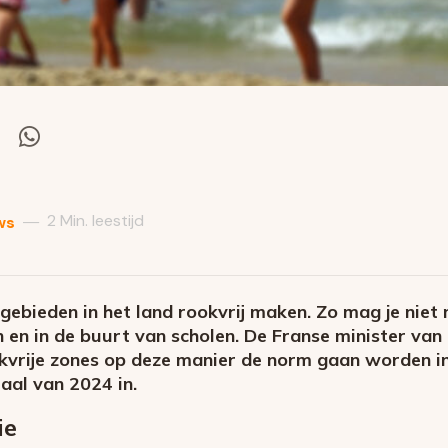
el
Deel
via
itter
Whatsapp
2 Min. leestijd
—
ws
gebieden in het land rookvrij maken. Zo mag je niet
 en in de buurt van scholen. De Franse minister van
vrije zones op deze manier de norm gaan worden in
aal van 2024 in.
ie