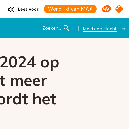
Omroep M
NPO S
Word lid van MAX
Lees voor
Zoeken
Meld een klacht
 2024 op
et meer
ordt het