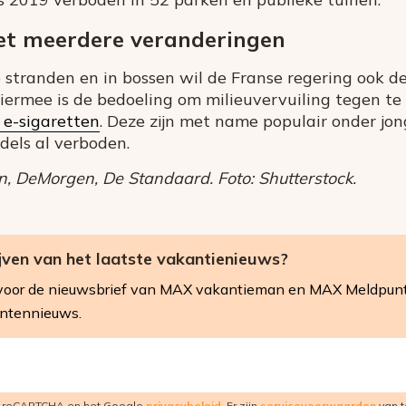
met meerdere veranderingen
 stranden en in bossen wil de Franse regering ook d
Hiermee is de bedoeling om milieuvervuiling tegen te
 e-sigaretten
. Deze zijn met name populair onder jon
dels al verboden.
n, DeMorgen, De Standaard. Foto: Shutterstock.
ijven van het laatste vakantienieuws?
in voor de nieuwsbrief van MAX vakantieman en MAX Meldpunt 
entennieuws.
r reCAPTCHA en het Google
privacybeleid
. Er zijn
servicevoorwaarden
van t