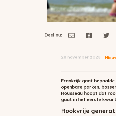
Deel nu:
Deel
Deel
De
Deel
via
op
op
dit
E-
Facebook
Tw
op
social
mail
28 november 2023
Nieu
media
Frankrijk gaat bepaalde 
openbare parken, bossen
Rousseau hoopt dat rook
gaat in het eerste kwart
Rookvrije generat