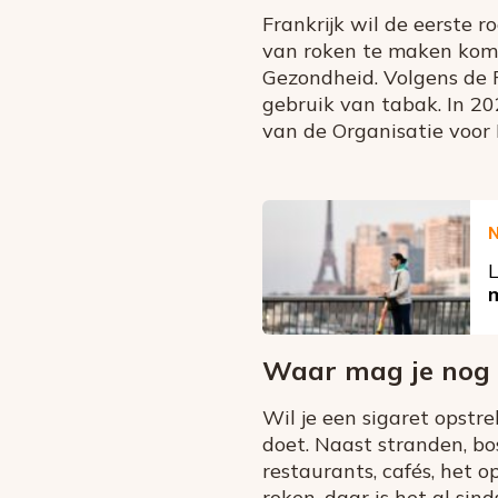
Frankrijk wil de eerste r
van roken te maken kome
Gezondheid. Volgens de Fr
gebruik van tabak. In 20
van de Organisatie voo
L
Waar mag je nog m
Wil je een sigaret opstre
doet. Naast stranden, bo
restaurants, cafés, het o
roken, daar is het al si