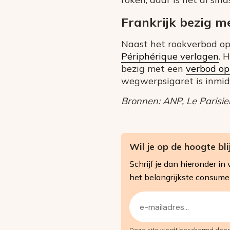
Frankrijk bezig 
Naast het rookverbod op
Périphérique verlagen
. 
bezig met een
verbod op
wegwerpsigaret is inmid
Bronnen: ANP, Le Parisie
Wil je op de hoogte bl
Schrijf je dan hieronder 
het belangrijkste consum
E-
mailadres
Deze site wordt beschermd doo
(Vereist)