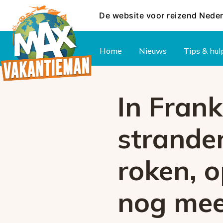
De website voor reizend Nede
Hoofdmenu
Home
Nieuws
Tips & hul
In Frank
strande
roken, 
nog mee