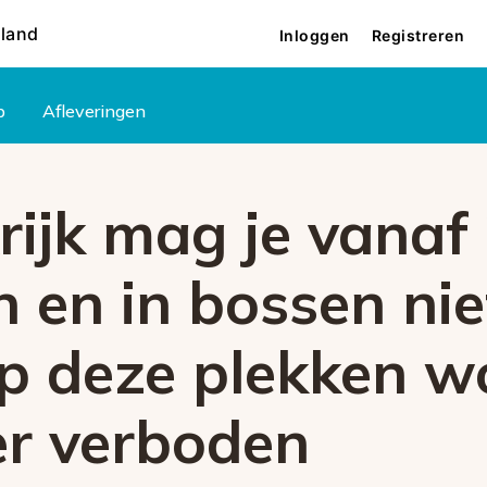
rland
Inloggen
Registreren
p
Afleveringen
rijk mag je vanaf
n en in bossen ni
op deze plekken w
r verboden