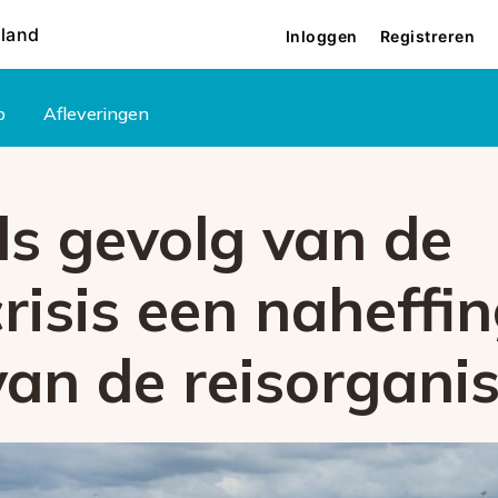
rland
Inloggen
Registreren
p
Afleveringen
ls gevolg van de
risis een naheffi
van de reisorganis