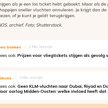
ijgen als je een los ticket hebt geboekt. Maar als de p
appijen sneller vluchten annuleren. Je krijgt dan de
zen, of je kunt je geldt terugkrijgen.
S, archief. Foto: Shutterstock.
2 Min. leestijd
—
eis boeken
ees ook:
Prijzen voor vliegtickets stijgen als gevolg
3 Min. leestijd
—
Nieuws
ees ook:
Geen KLM-vluchten naar Dubai, Riyad en 
oor oorlog Midden-Oosten: welke invloed heeft dat 