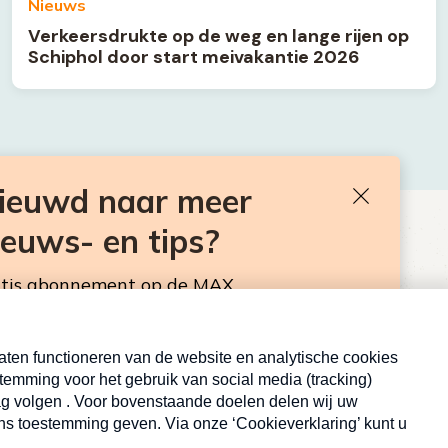
Nieuws
Verkeersdrukte op de weg en lange rijen op
Schiphol door start meivakantie 2026
nieuwd naar meer
Sluiten
ieuws- en tips?
BEN JE BENIEUWD NAAR MEER
VAKANTIENIEUWS- EN TIPS?
atis abonnement op de MAX
sbrief. Elke maandag en donderdag in de
Neem hier een gratis abonnement op de MAX
Consumentennieuwsbrief. Elke maandag en donderdag in
de mailbox.
Inschrijven
E-
Inschrijven
mailadres
md door reCAPTCHA en het Google
privacybeleid
. Er zijn