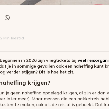
el
Deel
via
itter
Whatsapp
2 Min. leestijd
 begonnen in 2026 zijn vliegtickets bij
veel reisorgan
 dat je in sommige gevallen ook een naheffing kunt k
og verder stijgen? Dit is hoe het zit.
naheffing krijgen?
kun je geen naheffing opgelegd krijgen, al zijn er da
over later meer). Maar mensen die een pakketreis he
 kosten te maken, ook als de reis al is geboekt. Dat 