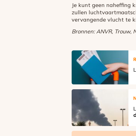
Je kunt geen naheffing kr
zullen luchtvaartmaatsch
vervangende vlucht te kie
Bronnen: ANVR, Trouw, NO
R
L
L
d