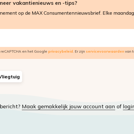
meer vakantienieuws en -tips?
nnement op de MAX Consumentennieuwsbrief. Elke maandag 
r reCAPTCHA en het Google
privacybeleid
. Er zijn
servicevoorwaarden
van t
Vliegtuig
t bericht?
Maak gemakkelijk jouw account aan
of
logi