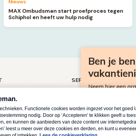
Nieuws
MAX Ombudsman start proefproces tegen
Schiphol en heeft uw hulp nodig
Ben je be
vakantien
T
SERVICE
Neem hier een gr
ht
Over Omroep MAX
Consumentennieuw
MAX Vandaag
mailbox.
antieman
MAX Meldpunt
E-
Pers
mailadres
ing
Contact
Deze site wordt bescher
(Vereist)