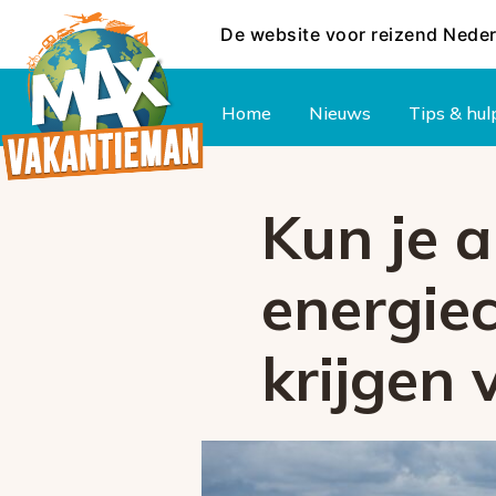
De website voor reizend Nede
Hoofdmenu
Home
Nieuws
Tips & hul
Kun je a
energiec
krijgen 