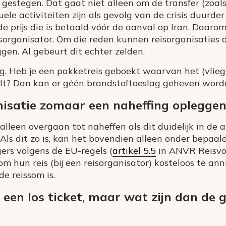
zijn gestegen. Dat gaat niet alleen om de transfer (zoals
uele activiteiten zijn als gevolg van de crisis duurd
 de prijs die is betaald vóór de aanval op Iran. Daar
sorganisator. Om die reden kunnen reisorganisaties 
ggen. Al gebeurt dit echter zelden.
ng. Heb je een pakketreis geboekt waarvan het (vlieg
lt? Dan kan er géén brandstoftoeslag geheven word
isatie zomaar een naheffing oplegge
alleen overgaan tot naheffen als dit duidelijk in d
 Als dit zo is, kan het bovendien alleen onder bep
ers volgens de EU-regels (
artikel 5.5
in ANVR Reisvo
m hun reis (bij een reisorganisator) kosteloos te ann
e reissom is.
 een los ticket, maar wat zijn dan de 