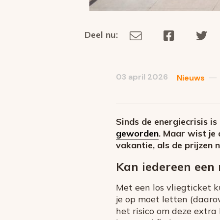
Deel nu:
Deel
Deel
De
Deel
via
op
op
dit
E-
Facebook
Tw
op
social
mail
03 april 2026
—
Nieuws
media
Sinds de energiecrisis is
geworden
. Maar wist je
vakantie, als de prijzen n
Kan iedereen een 
Met een los vliegticket 
je op moet letten (daar
het risico om deze extra