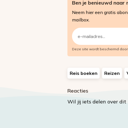
Ben je benieuwd naar 
Neem hier een gratis abo
mailbox.
E-
mailadres
Deze site wordt beschermd doo
(Vereist)
Reis boeken
Reizen
Reacties
Wil jij iets delen over di