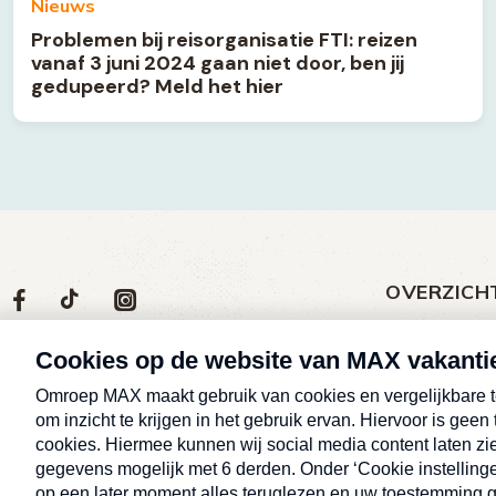
Nieuws
Problemen bij reisorganisatie FTI: reizen
vanaf 3 juni 2024 gaan niet door, ben jij
gedupeerd? Meld het hier
OVERZICH
Volg
Social
Volg
Volg
Volg
ons
media
ons
ons
ons
Meld een klac
op
social
op
op
op
Nieuws
media
Max
TikTok
Facebook
Instagram
Over MAX vak
Afleveringen
Cookieverklar
Alle rechten voorbehouden © MAX