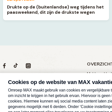
Drukte op de (buitenlandse) weg tijdens het
paasweekend, dit zijn de drukste wegen
OVERZICH
Volg
Social
Volg
Volg
Volg
ons
media
ons
ons
ons
Meld een klac
op
social
op
op
op
Nieuws
media
Max
TikTok
Facebook
Instagram
Over MAX vak
Afleveringen
Cookieverklar
Alle rechten voorbehouden © MAX
Eropuit