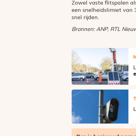
Zowel vaste flitspalen a
een snelheidslimiet van 3
snel rijden.
Bronnen: ANP, RTL Nieuw
L
e
T
L