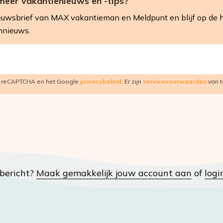
meer vakantienieuws en -tips?
 nieuwsbrief van MAX vakantieman en Meldpunt en blijf op de 
nnieuws.
r reCAPTCHA en het Google
privacybeleid
. Er zijn
servicevoorwaarden
van t
t bericht?
Maak gemakkelijk jouw account aan
of
logi