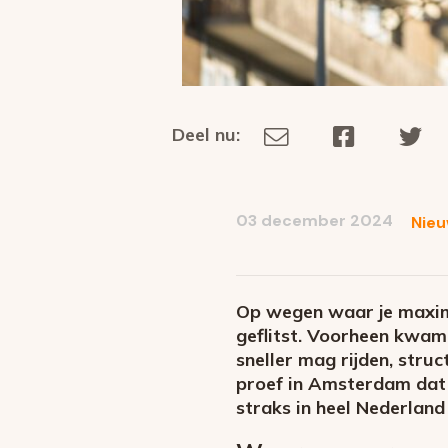
Deel nu:
Deel
Deel
De
Deel
via
op
op
dit
E-
Facebook
Tw
op
social
mail
03 december 2024
Nie
media
Op wegen waar je maxim
geflitst. Voorheen kwam 
sneller mag rijden, struc
proef in Amsterdam dat h
straks in heel Nederland