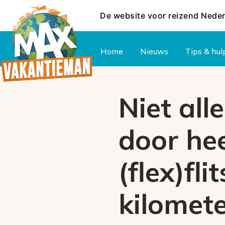
De website voor reizend Nede
Hoofdmenu
Home
Nieuws
Tips & hul
Niet al
door hee
(flex)fl
kilomet