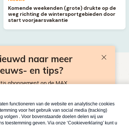
Komende weekenden (grote) drukte op de
weg richting de wintersportgebieden door
start voorjaarsvakantie
nieuwd naar meer
Sluiten
ieuws- en tips?
BEN JE BENIEUWD NAAR MEER
VAKANTIENIEUWS- EN TIPS?
atis abonnement op de MAX
Neem hier een gratis abonnement op de MAX
sbrief. Elke maandag en donderdag in de
Consumentennieuwsbrief. Elke maandag en donderdag in
de mailbox.
E-
Inschrijven
Inschrijven
mailadres
md door reCAPTCHA en het Google
privacybeleid
. Er zijn