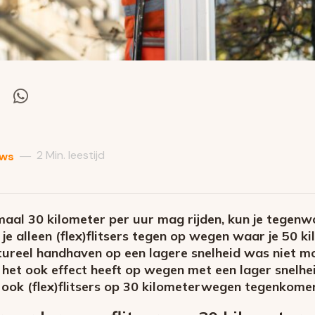
el
Deel
via
itter
Whatsapp
2 Min. leestijd
—
uws
aal 30 kilometer per uur mag rijden, kun je tegen
je alleen (flex)flitsers tegen op wegen waar je 50 k
tureel handhaven op een lagere snelheid was niet mog
et ook effect heeft op wegen met een lager snelheid
 ook (flex)flitsers op 30 kilometerwegen tegenkome