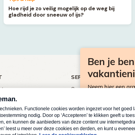
Hoe rijd je zo veilig mogelijk op de weg bij
gladheid door sneeuw of ijs?
Ben je be
vakantien
T
SERVICE
Neem hier een gr
ht
Over Omroep MAX
Consumentennieuw
MAX Vandaag
mailbox.
antieman
MAX Meldpunt
E-
Pers
mailadres
ing
Contact
Algemene voorwaarden
Deze site wordt bescher
(Vereist)