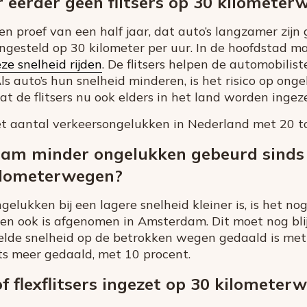
eerder geen flitsers op 30 kilometer
n proef van een half jaar, dat auto’s langzamer zijn 
n ingesteld op 30 kilometer per uur. In de hoofdstad m
e snelheid rijden
. De flitsers helpen de automobilis
ls auto’s hun snelheid minderen, is het risico op ong
dat de flitsers nu ook elders in het land worden ingeze
t aantal verkeersongelukken in Nederland met 20 t
dam minder ongelukken gebeurd sinds 
kilometerwegen?
elukken bij een lagere snelheid kleiner is, is het nog 
n ook is afgenomen in Amsterdam. Dit moet nog blij
elde snelheid op de betrokken wegen gedaald is met
ets meer gedaald, met 10 procent.
f flexflitsers ingezet op 30 kilometer