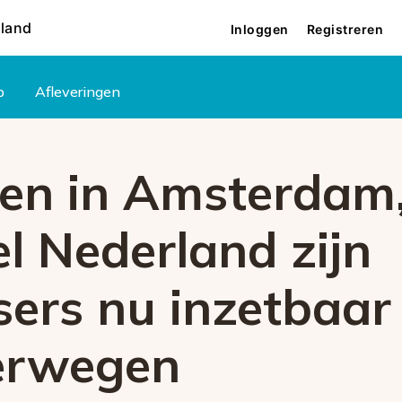
rland
Inloggen
Registreren
p
Afleveringen
leen in Amsterdam
l Nederland zijn
itsers nu inzetbaa
erwegen