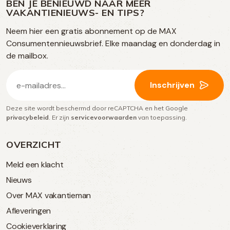
op
op
op
BEN JE BENIEUWD NAAR MEER
op
VAKANTIENIEUWS- EN TIPS?
TikTok
Facebook
Instagram
Neem hier een gratis abonnement op de MAX
social
Consumentennieuwsbrief. Elke maandag en donderdag in
media
de mailbox.
E-
Inschrijven
mailadres
Deze site wordt beschermd door reCAPTCHA en het Google
(Vereist)
privacybeleid
. Er zijn
servicevoorwaarden
van toepassing.
OVERZICHT
Meld een klacht
Nieuws
Over MAX vakantieman
Afleveringen
Cookieverklaring