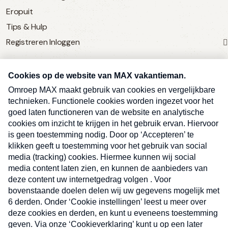
Eropuit
Tips & Hulp
Registreren
Inloggen
SERVICE
Over Omroep MAX
MAX Vandaag
MAX Meldpunt
Pers
Contact
Algemene voorwaarden
Ben je benieuwd naar meer
Sluite
Privacyverklaring
vakantienieuws- en tips?
Kwetsbaarheid melden
Registreren
Inloggen
E-
Inschrijven