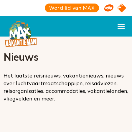
Omroep M
NPO S
Word lid van MAX
Nieuws
Het laatste reisnieuws, vakantienieuws, nieuws
over luchtvaartmaatschappijen, reisadviezen,
reisorganisaties. accommodaties, vakantielanden,
vliegvelden en meer.