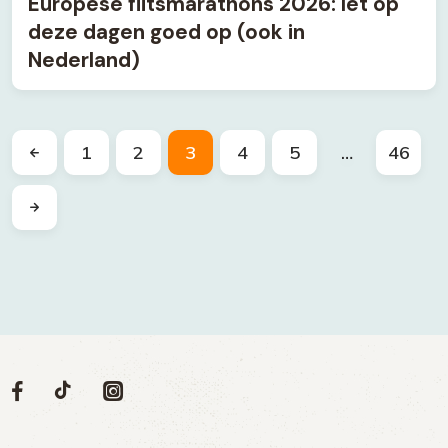
Europese flitsmarathons 2026: let op
deze dagen goed op (ook in
Nederland)
1
2
3
4
5
…
46
Volg
Volg
Social
Volg
Volg
ons
ons
ons
ons
media