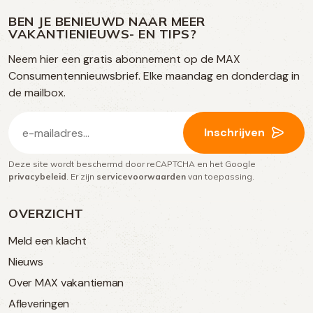
ons
media
op
op
op
BEN JE BENIEUWD NAAR MEER
op
VAKANTIENIEUWS- EN TIPS?
TikTok
Facebook
Instagram
Neem hier een gratis abonnement op de MAX
social
Consumentennieuwsbrief. Elke maandag en donderdag in
media
de mailbox.
E-
Inschrijven
mailadres
Deze site wordt beschermd door reCAPTCHA en het Google
(Vereist)
privacybeleid
. Er zijn
servicevoorwaarden
van toepassing.
OVERZICHT
Meld een klacht
Nieuws
Over MAX vakantieman
Afleveringen