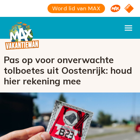
Omroep M
NPO S
Word lid van MAX
Pas op voor onverwachte
tolboetes uit Oostenrijk: houd
hier rekening mee