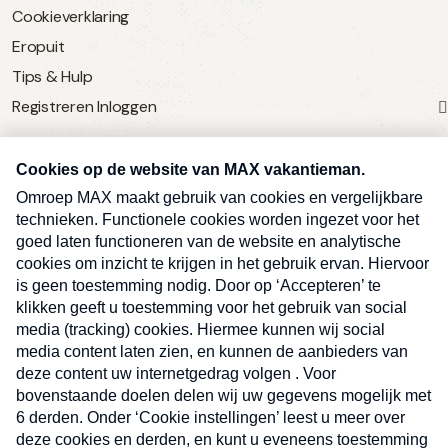
Cookieverklaring
Eropuit
Tips & Hulp
Registreren
Inloggen
SERVICE
Over Omroep MAX
MAX Vandaag
MAX Meldpunt
Pers
Contact
Algemene voorwaarden
Ben je benieuwd naar meer
Sluite
Privacyverklaring
vakantienieuws- en tips?
Kwetsbaarheid melden
Registreren
Inloggen