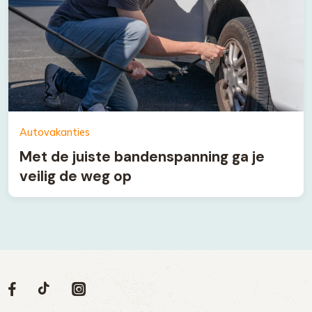
Autovakanties
Met de juiste bandenspanning ga je
veilig de weg op
Volg
Volg
Social
Volg
Volg
ons
ons
ons