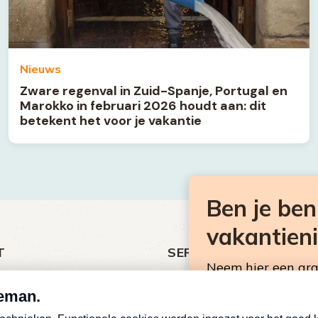
Nieuws
Zware regenval in Zuid-Spanje, Portugal en
Marokko in februari 2026 houdt aan: dit
betekent het voor je vakantie
Ben je be
vakantien
T
SERVICE
Neem hier een gr
ht
Over Omroep MAX
Consumentennieuw
MAX Vandaag
mailbox.