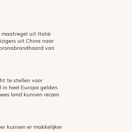
maatregel uit Italië
izigers uit China naar
e coronabrandhaard van
t te stellen voor
l in heel Europa gelden.
opees land kunnen reizen
er kunnen er makkelijker