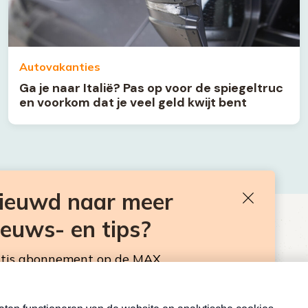
Autovakanties
Ga je naar Italië? Pas op voor de spiegeltruc
en voorkom dat je veel geld kwijt bent
nieuwd naar meer
Sluiten
ieuws- en tips?
BEN JE BENIEUWD NAAR MEER
VAKANTIENIEUWS- EN TIPS?
atis abonnement op de MAX
sbrief. Elke maandag en donderdag in de
Neem hier een gratis abonnement op de MAX
Consumentennieuwsbrief. Elke maandag en donderdag in