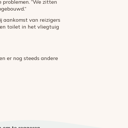
e problemen. “We zitten
opgebouwd.”
j aankomst van reizigers
n toilet in het vliegtuig
ren er nog steeds andere
n om te reageren.