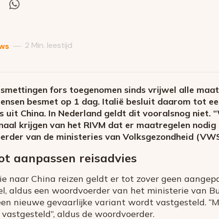
el
Deel
via
itter
Whatsapp
2 Min. leestijd
—
ws
esmettingen fors toegenomen sinds vrijwel alle maat
ensen besmet op 1 dag. Italië besluit daarom tot ee
s uit China. In Nederland geldt dit vooralsnog niet.
naal krijgen van het RIVM dat er maatregelen nodig zi
erder van de ministeries van Volksgezondheid (VWS
ot aanpassen reisadvies
e naar China reizen geldt er tot zover geen aangepa
el, aldus een woordvoerder van het ministerie van B
n nieuwe gevaarlijke variant wordt vastgesteld. “M
vastgesteld”, aldus de woordvoerder.