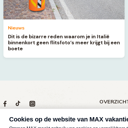
Nieuws
Dit is de bizarre reden waarom je in Italië
binnenkort geen flitsfoto’s meer krijgt bij een
boete
OVERZICH
Volg
Social
Volg
Volg
Volg
ons
media
ons
ons
ons
Meld een klac
op
social
op
op
op
Nieuws
media
Max