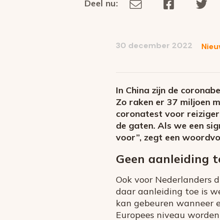
Deel nu:
Deel
Deel
De
Deel
via
op
op
dit
E-
Facebook
Tw
op
social
mail
30 december 2022
Nieu
media
In China zijn de coronab
Zo raken er 37 miljoen m
coronatest voor reiziger
de gaten. Als we een sig
voor”, zegt een woordvo
Geen aanleiding t
Ook voor Nederlanders di
daar aanleiding toe is w
kan gebeuren wanneer ee
Europees niveau worden 