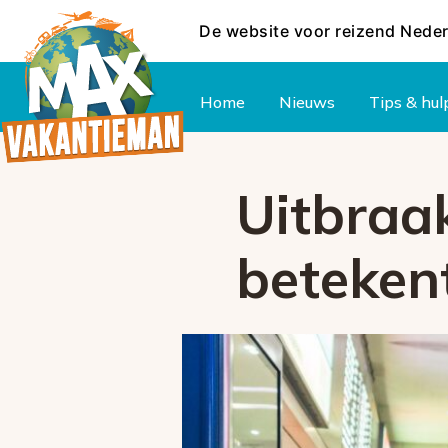
De website voor reizend Nede
Hoofdmenu
Home
Nieuws
Tips & hul
Uitbraa
betekent