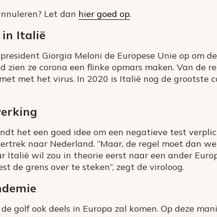
s annuleren? Let dan
hier goed op
.
n Italië
 president Giorgia Meloni de Europese Unie op om de 
nd zien ze corona een flinke opmars maken. Van de re
smet met het virus. In 2020 is Italië nog de grootst
erking
ndt het een goed idee om een negatieve test verplich
 vertrek naar Nederland. ”Maar, de regel moet dan we
 Italië wil zou in theorie eerst naar een ander Eur
t de grens over te steken”, zegt de viroloog.
ndemie
de golf ook deels in Europa zal komen. Op deze mani