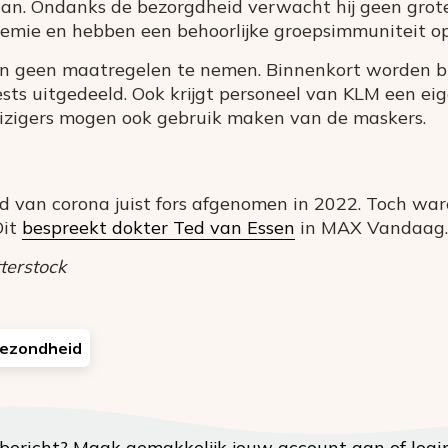
an. Ondanks de bezorgdheid verwacht hij geen grot
demie en hebben een behoorlijke groepsimmuniteit 
n geen maatregelen te nemen. Binnenkort worden bi
sts uitgedeeld. Ook krijgt personeel van KLM een eige
izigers mogen ook gebruik maken van de maskers.
ed van corona juist fors afgenomen in 2022. Toch wa
Dit
bespreekt dokter Ted van Essen
in MAX Vandaag.
terstock
ezondheid
t bericht?
Maak gemakkelijk jouw account aan
of
logi