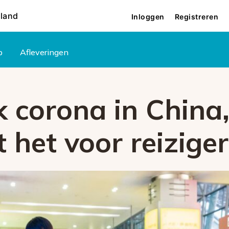
rland
Inloggen
Registreren
p
Afleveringen
k corona in China
 het voor reiziger