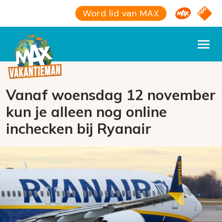
Omroep M
NPO S
Word lid van MAX
Vanaf woensdag 12 november
kun je alleen nog online
inchecken bij Ryanair