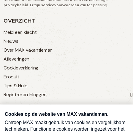
privacybeleid
. Er zijn
servicevoorwaarden
van toepassing.
OVERZICHT
Meld een klacht
Nieuws
Over MAX vakantieman
Afleveringen
Cookieverklaring
Eropuit
Tips & Hulp
Registreren
Inloggen
SERVICE
Over Omroep MAX
MAX Vandaag