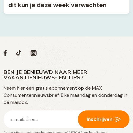
dit kun je deze week verwachten
Volg
Volg
Social
Volg
Volg
ons
ons
ons
ons
media
op
op
op
BEN JE BENIEUWD NAAR MEER
op
VAKANTIENIEUWS- EN TIPS?
TikTok
Facebook
Instagram
Neem hier een gratis abonnement op de MAX
social
Consumentennieuwsbrief. Elke maandag en donderdag in
media
de mailbox.
E-
Inschrijven
mailadres
Deze site wordt beschermd door reCAPTCHA en het Google
(Vereist)