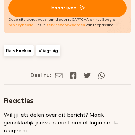
(Vereist)
Inschrijven
Deze site wordt beschermd door reCAPTCHA en het Google
privacybeleid
. Er zijn
servicevoorwaarden
van toepassing.
Reis boeken
Vliegtuig
Deel nu:
Deel
Deel
Deel
Deel
Deel
via
op
op
via
E-
Facebook
Twitter
Whatsapp
dit
mail
Reacties
op
Wil jij iets delen over dit bericht?
Maak
social
gemakkelijk jouw account aan
of
login om te
media
reageren.