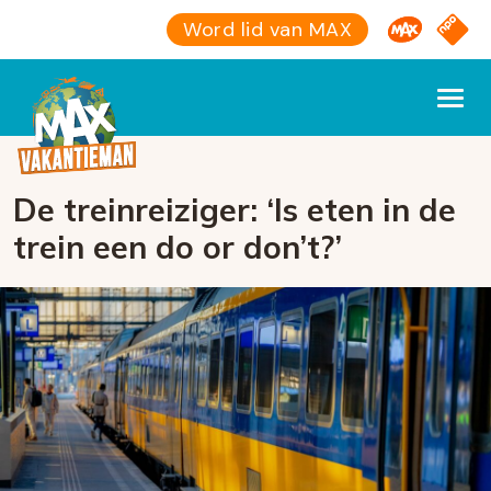
Omroep M
NPO S
Word lid van MAX
De treinreiziger: ‘Is eten in de
trein een do or don’t?’