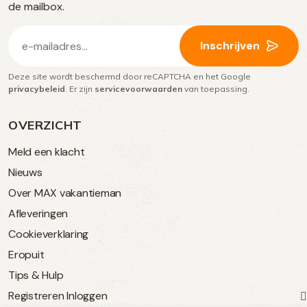
media
de mailbox.
E-
Inschrijven
mailadres
Deze site wordt beschermd door reCAPTCHA en het Google
(Vereist)
privacybeleid
. Er zijn
servicevoorwaarden
van toepassing.
OVERZICHT
Meld een klacht
Nieuws
Over MAX vakantieman
Afleveringen
Cookieverklaring
Eropuit
Tips & Hulp
Registreren
Inloggen