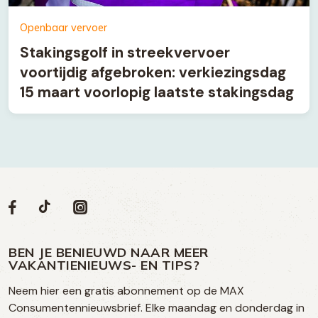
Openbaar vervoer
Stakingsgolf in streekvervoer
voortijdig afgebroken: verkiezingsdag
15 maart voorlopig laatste stakingsdag
Volg
Volg
Social
Volg
Volg
ons
ons
ons
ons
media
op
op
op
BEN JE BENIEUWD NAAR MEER
op
VAKANTIENIEUWS- EN TIPS?
TikTok
Facebook
Instagram
Neem hier een gratis abonnement op de MAX
social
Consumentennieuwsbrief. Elke maandag en donderdag in