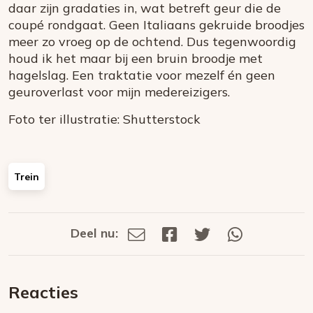
daar zijn gradaties in, wat betreft geur die de
coupé rondgaat. Geen Italiaans gekruide broodjes
meer zo vroeg op de ochtend. Dus tegenwoordig
houd ik het maar bij een bruin broodje met
hagelslag. Een traktatie voor mezelf én geen
geuroverlast voor mijn medereizigers.
Foto ter illustratie: Shutterstock
Trein
Deel nu:
Deel
Deel
Deel
Deel
Deel
via
op
op
via
E-
Facebook
Twitter
Whatsapp
dit
mail
Reacties
op