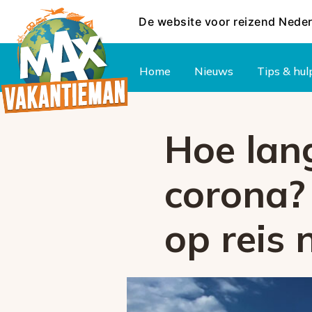
De website voor reizend Nede
Hoofdmenu
Home
Nieuws
Tips & hul
Hoe lang
corona?
op reis 