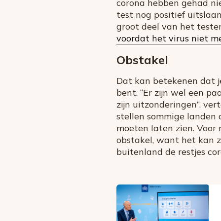
corona hebben gehad niet
test nog positief uitsla
groot deel van het test
voordat het virus niet m
Obstakel
Dat kan betekenen dat je
bent. “Er zijn wel een p
zijn uitzonderingen”, ve
stellen sommige landen a
moeten laten zien. Voor
obstakel, want het kan zo
buitenland de restjes cor