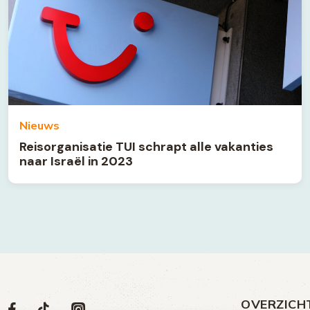
Nieuws
Reisorganisatie TUI schrapt alle vakanties
naar Israël in 2023
OVERZICH
Volg
Social
Volg
Volg
Volg