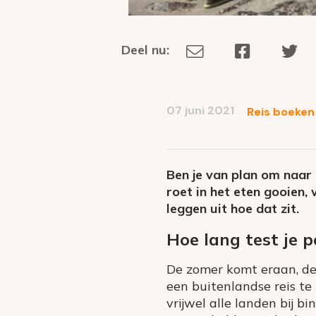
Deel nu:
Deel
Deel
De
Deel
via
op
op
dit
E-
Facebook
Tw
op
social
mail
07 juni 2021
Reis boeken
media
Ben je van plan om naar
roet in het eten gooien, 
leggen uit hoe dat zit.
Hoe lang test je p
De zomer komt eraan, de 
een buitenlandse reis t
vrijwel alle landen bij 