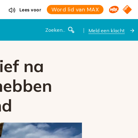
Omroep M
NPO S
Word lid van MAX
Lees voor
Zoeken
Meld een klacht
ief na
 hebben
nd