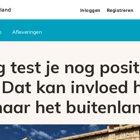
rland
Inloggen
Registreren
p
Afleveringen
 test je nog posit
 Dat kan invloed
naar het buitenla