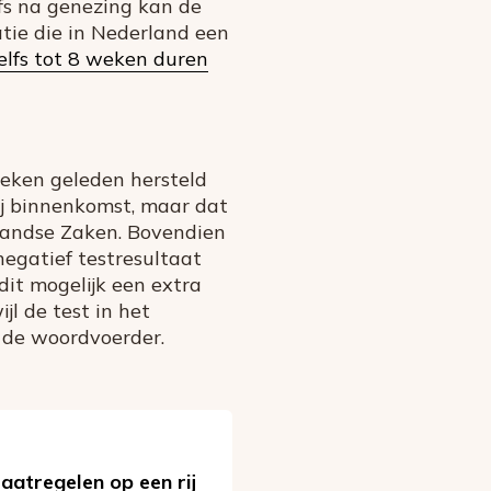
lfs na genezing kan de
atie die in Nederland een
elfs tot 8 weken duren
weken geleden hersteld
bij binnenkomst, maar dat
nlandse Zaken. Bovendien
negatief testresultaat
it mogelijk een extra
jl de test in het
s de woordvoerder.
aatregelen op een rij