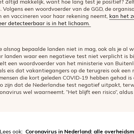
 altijd makkelijk, want hoe lang test je positief? Ze
an. Volgens een woordvoerder van de GGD, de organis
en en vaccineren voor haar rekening neemt,
kan het z
eer detecteerbaar is in het lichaam.
 alsnog bepaalde landen niet in mag, ook als je al 
aar landen waar een negatieve test niet verplicht is 
rtelt een woordvoerder van het ministerie van Buite
ls eis dat vakantiegangers op de terugreis ook een 
 mensen die kort geleden COVID-19 hebben gehad is d
 zijn dat de Nederlandse test negatief uitpakt, terwi
onavirus wel waarneemt. “Het blijft een risico”, aldu
Lees ook:
Coronavirus in Nederland: alle overheidsm