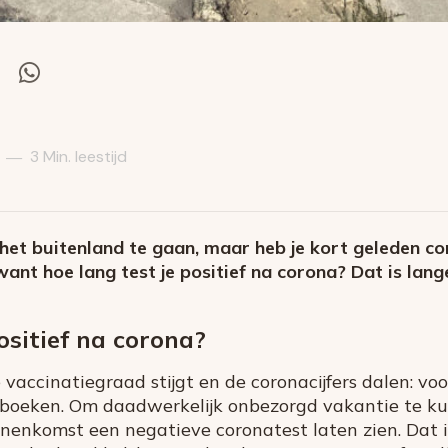
el
Deel
via
itter
Whatsapp
3 Min. leestijd
—
 het buitenland te gaan, maar heb je kort geleden c
want hoe lang test je positief na corona? Dat is lang
ositief na corona?
vaccinatiegraad stijgt en de coronacijfers dalen: v
e boeken. Om daadwerkelijk onbezorgd vakantie te ku
binnenkomst een negatieve coronatest laten zien. Dat 