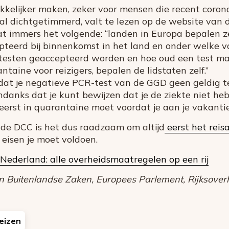
kelijker maken, zeker voor mensen die recent coron
l dichtgetimmerd, valt te lezen op de website van d
t immers het volgende: “landen in Europa bepalen z
teerd bij binnenkomst in het land en onder welke 
 testen geaccepteerd worden en hoe oud een test ma
taine voor reizigers, bepalen de lidstaten zelf.”
at je negatieve PCR-test van de GGD geen geldig tes
ndanks dat je kunt bewijzen dat je de ziekte niet heb
eerst in quarantaine moet voordat je aan je vakanti
 de DCC is het dus raadzaam om altijd
eerst het reis
eisen je moet voldoen.
 Nederland: alle overheidsmaatregelen op een rij
n Buitenlandse Zaken, Europees Parlement, Rijksoverh
eizen