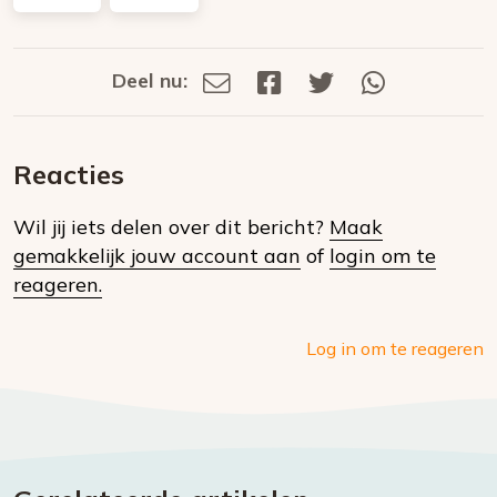
Deel nu:
Deel
Deel
Deel
Deel
Deel
via
op
op
via
E-
Facebook
Twitter
Whatsapp
dit
mail
Reacties
op
Wil jij iets delen over dit bericht?
Maak
social
gemakkelijk jouw account aan
of
login om te
media
reageren.
Log in om te reageren