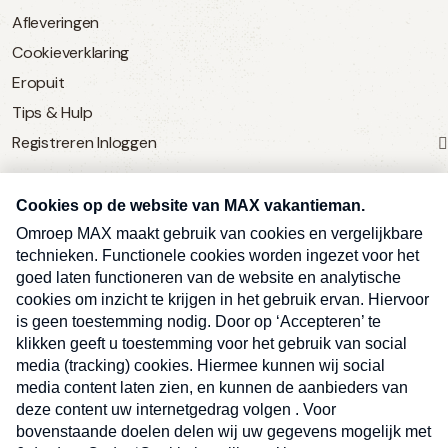
Afleveringen
Cookieverklaring
Eropuit
Tips & Hulp
Registreren
Inloggen
SERVICE
Over Omroep MAX
MAX Vandaag
MAX Meldpunt
Pers
Contact
Algemene voorwaarden
Ben je benieuwd naar meer
Sluite
Privacyverklaring
vakantienieuws- en tips?