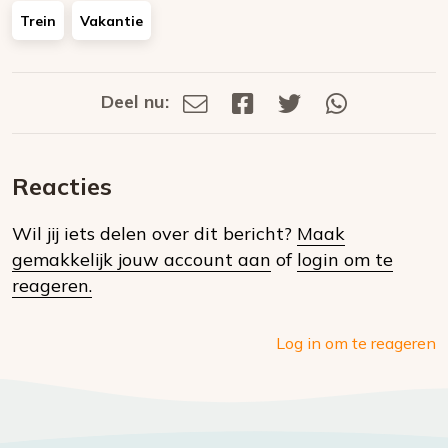
Trein
Vakantie
Deel nu:
Deel
Deel
Deel
Deel
Deel
via
op
op
via
E-
Facebook
Twitter
Whatsapp
dit
mail
Reacties
op
Wil jij iets delen over dit bericht?
Maak
social
gemakkelijk jouw account aan
of
login om te
media
reageren.
Log in om te reageren