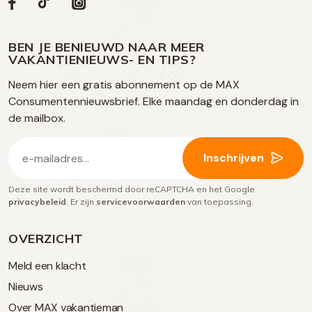
Volg
Volg
Social
Volg
Volg
ons
ons
ons
ons
media
op
op
op
BEN JE BENIEUWD NAAR MEER
op
VAKANTIENIEUWS- EN TIPS?
TikTok
Facebook
Instagram
Neem hier een gratis abonnement op de MAX
social
Consumentennieuwsbrief. Elke maandag en donderdag in
media
de mailbox.
E-
Inschrijven
mailadres
Deze site wordt beschermd door reCAPTCHA en het Google
(Vereist)
privacybeleid
. Er zijn
servicevoorwaarden
van toepassing.
OVERZICHT
Meld een klacht
Nieuws
Over MAX vakantieman