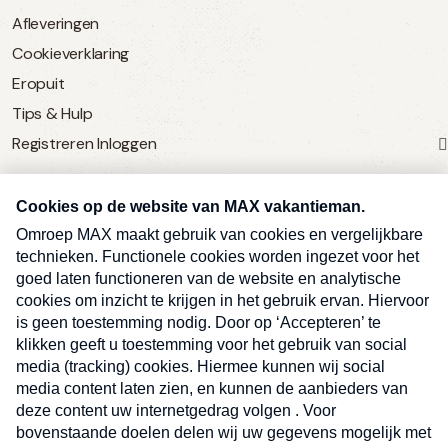
Afleveringen
Cookieverklaring
Eropuit
Tips & Hulp
Registreren
Inloggen
SERVICE
Over Omroep MAX
MAX Vandaag
MAX Meldpunt
Pers
Contact
Algemene voorwaarden
Ben je benieuwd naar meer
Sluite
Privacyverklaring
vakantienieuws- en tips?