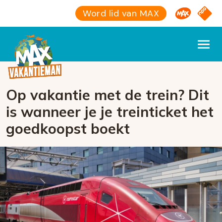
Omroep M
NPO S
Word lid van MAX
Op vakantie met de trein? Dit
is wanneer je je treinticket het
goedkoopst boekt