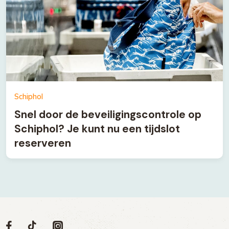
Schiphol
Snel door de beveiligingscontrole op
Schiphol? Je kunt nu een tijdslot
reserveren
Volg
Volg
Social
Volg
Volg