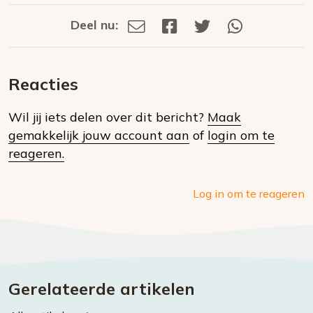
Deel nu:
Deel
Deel
Deel
Deel
Deel
via
op
op
via
E-
Facebook
Twitter
Whatsapp
dit
mail
Reacties
op
Wil jij iets delen over dit bericht?
Maak
social
gemakkelijk jouw account aan
of
login om te
media
reageren.
Log in om te reageren
Gerelateerde artikelen