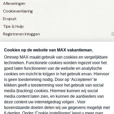
Afleveringen
Cookieverklaring
Eropuit
Tips & Hulp
Registreren
Inloggen
SERVICE
Over Omroep MAX
MAX Vandaag
MAX Meldpunt
Pers
Contact
Algemene voorwaarden
Ben je benieuwd naar meer
Sluite
Privacyverklaring
vakantienieuws- en tips?
Kwetsbaarheid melden