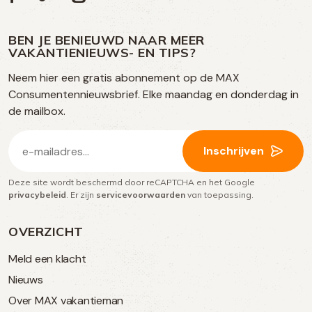
ons
ons
ons
ons
media
op
op
op
BEN JE BENIEUWD NAAR MEER
op
VAKANTIENIEUWS- EN TIPS?
TikTok
Facebook
Instagram
Neem hier een gratis abonnement op de MAX
social
Consumentennieuwsbrief. Elke maandag en donderdag in
media
de mailbox.
E-
Inschrijven
mailadres
Deze site wordt beschermd door reCAPTCHA en het Google
(Vereist)
privacybeleid
. Er zijn
servicevoorwaarden
van toepassing.
OVERZICHT
Meld een klacht
Nieuws
Over MAX vakantieman