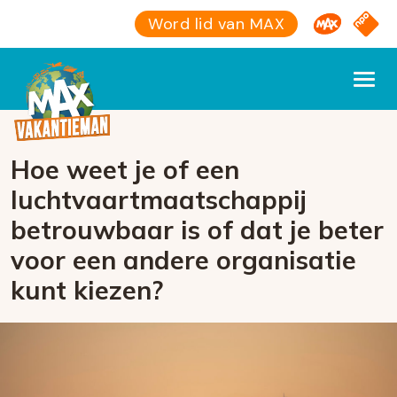
Omroep M
NPO S
Word lid van MAX
Hoe weet je of een
luchtvaartmaatschappij
betrouwbaar is of dat je beter
voor een andere organisatie
kunt kiezen?