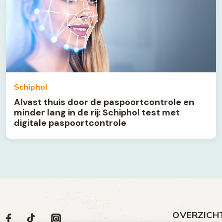
Schiphol
Alvast thuis door de paspoortcontrole en
minder lang in de rij: Schiphol test met
digitale paspoortcontrole
OVERZICH
Volg
Social
Volg
Volg
Volg