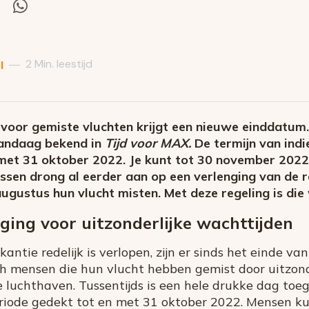
el
Deel
via
itter
Whatsapp
2 Min. leestijd
—
l
voor gemiste vluchten krijgt een nieuwe einddatu
andaag bekend in
Tijd voor MAX.
De termijn van indi
met 31 oktober 2022. Je kunt tot 30 november 2022 
en drong al eerder aan op een verlenging van de 
ugustus hun vlucht misten. Met deze regeling is die
ing voor uitzonderlijke wachttijden
ntie redelijk is verlopen, zijn er sinds het einde van
h mensen die hun vlucht hebben gemist door uitzond
e luchthaven. Tussentijds is een hele drukke dag toe
riode gedekt tot en met 31 oktober 2022. Mensen k