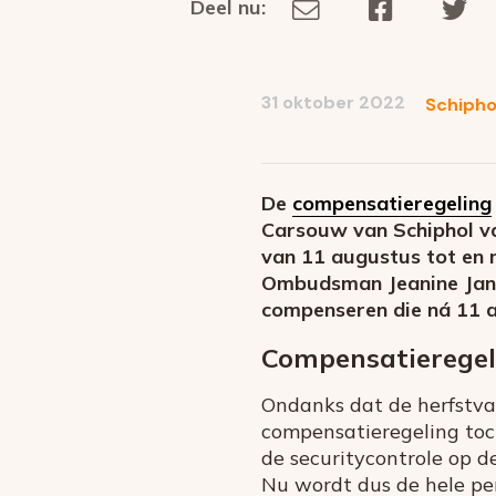
Deel nu:
Deel
Deel
De
Deel
via
op
op
dit
E-
Facebook
Tw
op
social
mail
31 oktober 2022
Schipho
media
De
compensatieregeling
Carsouw van Schiphol v
van 11 augustus tot en 
Ombudsman Jeanine Janss
compenseren die ná 11 a
Compensatieregelg
Ondanks dat de herfstvaka
compensatieregeling toc
de securitycontrole op d
Nu wordt dus de hele pe