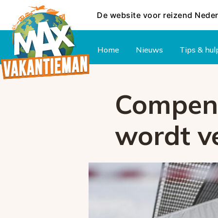
De website voor reizend Nede
Hoofdmenu
Home
Nieuws
Tips & hul
Compens
wordt v