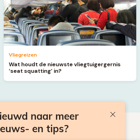
Vliegreizen
Wat houdt de nieuwste vliegtuigergernis
‘seat squatting’ in?
nieuwd naar meer
Sluiten
ieuws- en tips?
BEN JE BENIEUWD NAAR MEER