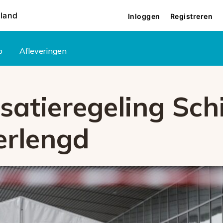
rland
Inloggen
Registreren
p
Afleveringen
atieregeling Sch
erlengd