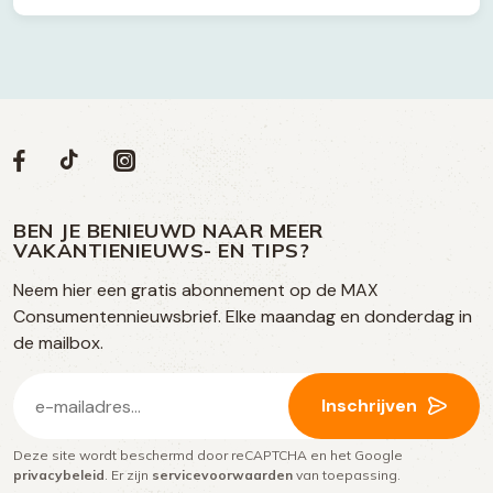
Volg
Volg
Social
Volg
Volg
ons
ons
ons
ons
media
op
op
op
BEN JE BENIEUWD NAAR MEER
op
VAKANTIENIEUWS- EN TIPS?
TikTok
Facebook
Instagram
Neem hier een gratis abonnement op de MAX
social
Consumentennieuwsbrief. Elke maandag en donderdag in
media
de mailbox.
E-
Inschrijven
mailadres
Deze site wordt beschermd door reCAPTCHA en het Google
(Vereist)
privacybeleid
. Er zijn
servicevoorwaarden
van toepassing.