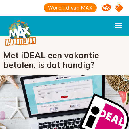
Omroep M
NPO S
Word lid van MAX
Met iDEAL een vakantie
betalen, is dat handig?