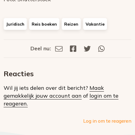
Juridisch
Reis boeken
Reizen
Vakantie
Deel nu:
Deel
Deel
Deel
Deel
Deel
via
op
op
via
E-
Facebook
Twitter
Whatsapp
dit
mail
Reacties
op
Wil jij iets delen over dit bericht?
Maak
social
gemakkelijk jouw account aan
of
login om te
media
reageren.
Log in om te reageren