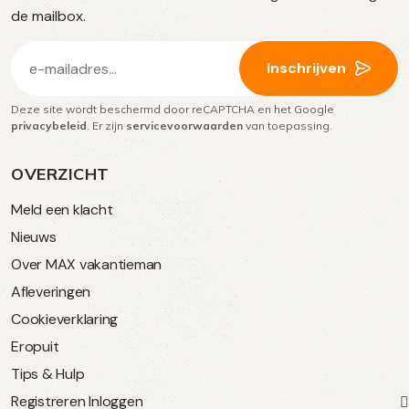
media
de mailbox.
E-
Inschrijven
mailadres
Deze site wordt beschermd door reCAPTCHA en het Google
(Vereist)
privacybeleid
. Er zijn
servicevoorwaarden
van toepassing.
OVERZICHT
Meld een klacht
Nieuws
Over MAX vakantieman
Afleveringen
Cookieverklaring
Eropuit
Tips & Hulp
Registreren
Inloggen