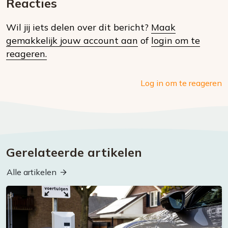
Reacties
op
Wil jij iets delen over dit bericht?
Maak
social
gemakkelijk jouw account aan
of
login om te
media
reageren.
Log in om te reageren
Gerelateerde artikelen
Alle artikelen