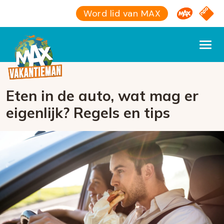
Omroep M
NPO S
Word lid van MAX
Eten in de auto, wat mag er
eigenlijk? Regels en tips