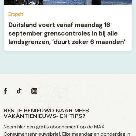
Eropuit
Duitsland voert vanaf maandag 16
september grenscontroles in bij alle
landsgrenzen, ‘duurt zeker 6 maanden’
Volg
Volg
Social
Volg
Volg
ons
ons
ons
ons
media
op
op
op
BEN JE BENIEUWD NAAR MEER
op
VAKANTIENIEUWS- EN TIPS?
TikTok
Facebook
Instagram
Neem hier een gratis abonnement op de MAX
social
Consumentennieuwsbrief. Elke maandag en donderdag in