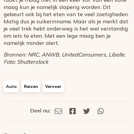
maag kun je namelijk slaperig worden. Dit
gebeurt ook bij het eten van te veel zoetigheden.
Matig dus je suikerinname. Maar als je merkt dat
je veel trek hebt onderweg is het wel verstandig
om iets te eten. Met een lege maag ben je
namelijk minder alert.
Bronnen: NRC, ANWB, UnitedConsumers, Libelle.
Foto: Shutterstock
Auto
Reizen
Vervoer
Deel nu:
Deel
Deel
Deel
Deel
Deel
via
op
op
via
E-
Facebook
Twitter
Whatsapp
dit
mail