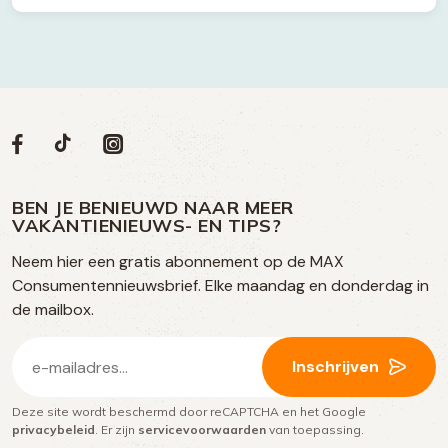
Volg
Volg
Social
Volg
Volg
ons
ons
ons
ons
media
op
op
op
BEN JE BENIEUWD NAAR MEER
op
VAKANTIENIEUWS- EN TIPS?
TikTok
Facebook
Instagram
Neem hier een gratis abonnement op de MAX
social
Consumentennieuwsbrief. Elke maandag en donderdag in
media
de mailbox.
E-
Inschrijven
mailadres
Deze site wordt beschermd door reCAPTCHA en het Google
(Vereist)
privacybeleid
. Er zijn
servicevoorwaarden
van toepassing.