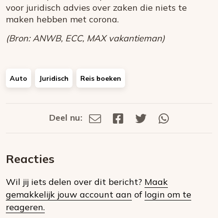
voor juridisch advies over zaken die niets te
maken hebben met corona.
(Bron: ANWB, ECC, MAX vakantieman)
Auto
Juridisch
Reis boeken
Deel nu:
Deel
Deel
Deel
Deel
Deel
via
op
op
via
E-
Facebook
Twitter
Whatsapp
dit
mail
Reacties
op
Wil jij iets delen over dit bericht?
Maak
social
gemakkelijk jouw account aan
of
login om te
media
reageren.