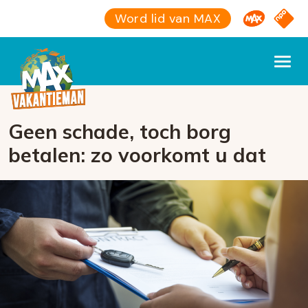
Omroep M
NPO S
Word lid van MAX
Geen schade, toch borg
betalen: zo voorkomt u dat