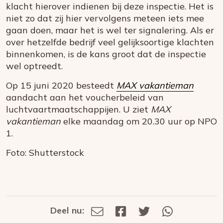
klacht hierover indienen bij deze inspectie. Het is
niet zo dat zij hier vervolgens meteen iets mee
gaan doen, maar het is wel ter signalering. Als er
over hetzelfde bedrijf veel gelijksoortige klachten
binnenkomen, is de kans groot dat de inspectie
wel optreedt.
Op 15 juni 2020 besteedt
MAX vakantieman
aandacht aan het voucherbeleid van
luchtvaartmaatschappijen. U ziet
MAX
vakantieman
elke maandag om 20.30 uur op NPO
1.
Foto: Shutterstock
Deel nu:
Deel
Deel
Deel
Deel
Deel