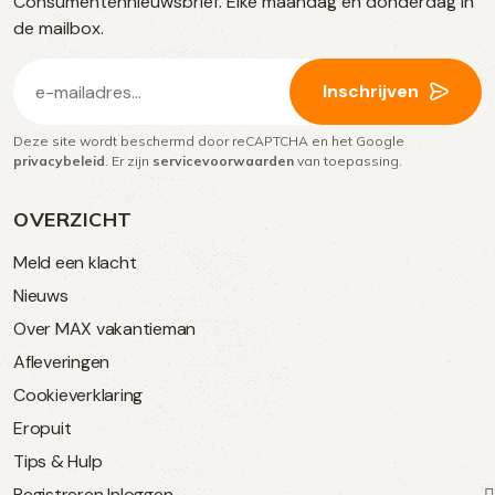
Consumentennieuwsbrief. Elke maandag en donderdag in
media
de mailbox.
E-
Inschrijven
mailadres
Deze site wordt beschermd door reCAPTCHA en het Google
(Vereist)
privacybeleid
. Er zijn
servicevoorwaarden
van toepassing.
OVERZICHT
Meld een klacht
Nieuws
Over MAX vakantieman
Afleveringen
Cookieverklaring
Eropuit
Tips & Hulp
Registreren
Inloggen