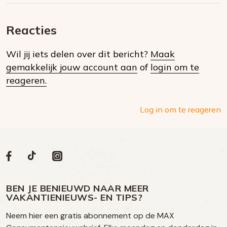
via
op
op
via
E-
Facebook
Twitter
Whatsapp
dit
mail
Reacties
op
Wil jij iets delen over dit bericht?
Maak
social
gemakkelijk jouw account aan
of
login om te
media
reageren.
Log in om te reageren
Volg
Volg
Social
Volg
Volg
ons
ons
ons
ons
media
op
op
op
BEN JE BENIEUWD NAAR MEER
op
VAKANTIENIEUWS- EN TIPS?
TikTok
Facebook
Instagram
Neem hier een gratis abonnement op de MAX
social