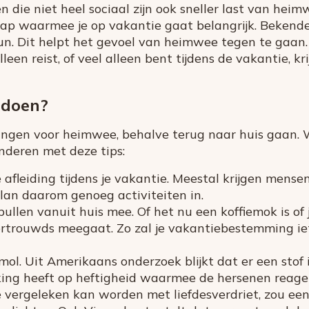
die niet heel sociaal zijn ook sneller last van heim
hap waarmee je op vakantie gaat belangrijk. Beken
un. Dit helpt het gevoel van heimwee tegen te gaan.
leen reist, of veel alleen bent tijdens de vakantie, kri
 doen?
singen voor heimwee, behalve terug naar huis gaan. 
nderen met deze tips:
 afleiding tijdens je vakantie. Meestal krijgen mense
lan daarom genoeg activiteiten in.
len vanuit huis mee. Of het nu een koffiemok is of j
vertrouwds meegaat. Zo zal je vakantiebestemming iet
l. Uit Amerikaans onderzoek blijkt dat er een stof 
g heeft op heftigheid waarmee de hersenen reagere
vergeleken kan worden met liefdesverdriet, zou ee