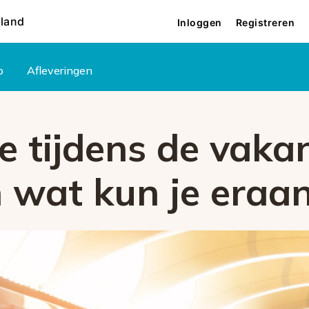
rland
Inloggen
Registreren
p
Afleveringen
 tijdens de vakan
n wat kun je eraa