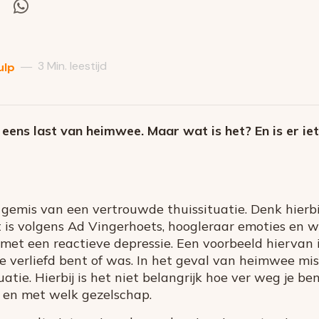
el
Deel
via
itter
Whatsapp
3 Min. leestijd
—
ulp
ens last van heimwee. Maar wat is het? En is er ie
emis van een vertrouwde thuissituatie. Denk hierbi
Het is volgens Ad Vingerhoets, hoogleraar emoties en
n met een reactieve depressie. Een voorbeeld hiervan is
 verliefd bent of was. In het geval van heimwee mis 
uatie. Hierbij is het niet belangrijk hoe ver weg je b
g en met welk gezelschap.