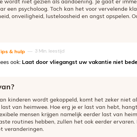
wordt niet gezien als aandoening. Je gaat er immer
aar een psycholoog. Toch kan het voor vervelende kl
id, onveiligheid, lusteloosheid en angst opspelen. 
3 Min. leestijd
—
ips & hulp
ees ook:
Laat door vliegangst uw vakantie niet bed
van?
 kinderen wordt gekoppeld, komt het zeker niet alle
last van heimwee. Hoe erg je er last van hebt, hangt
flexibele mensen krijgen namelijk eerder last van he
vaste routines hebben, zullen het ook eerder ervaren
t veranderingen.