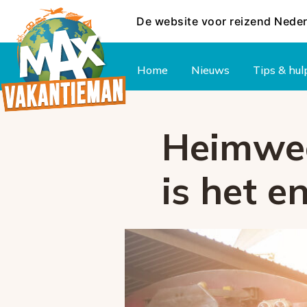
De website voor reizend Nede
Hoofdmenu
Home
Nieuws
Tips & hul
Heimwee
is het e