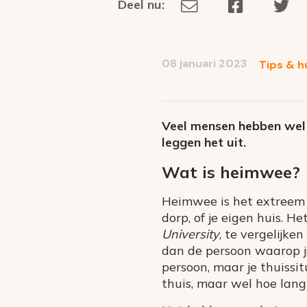
Deel nu:
Deel
Deel
De
Deel
via
op
op
dit
E-
Facebook
Tw
op
social
mail
08 januari 2023
Tips & h
media
Veel mensen hebben wel e
leggen het uit.
Wat is heimwee?
Heimwee is het extreem g
dorp, of je eigen huis. 
University
, te vergelijke
dan de persoon waarop je
persoon, maar je thuissit
thuis, maar wel hoe lan