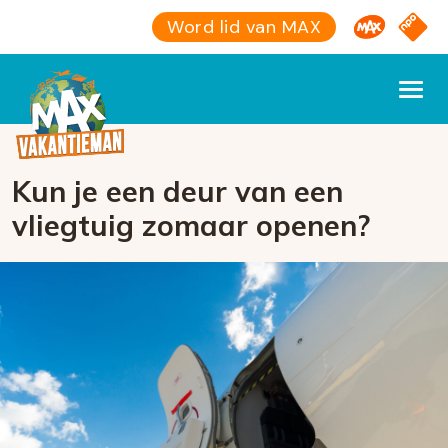
Omroep M
NPO S
Word lid van MAX
Kun je een deur van een
vliegtuig zomaar openen?