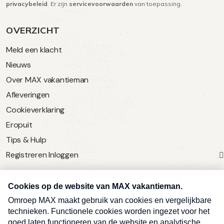
privacybeleid
. Er zijn
servicevoorwaarden
van toepassing.
OVERZICHT
Meld een klacht
Nieuws
Over MAX vakantieman
Afleveringen
Cookieverklaring
Eropuit
Tips & Hulp
Registreren
Inloggen
SERVICE
Over Omroep MAX
MAX Vandaag