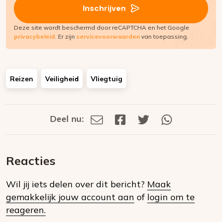
Inschrijven
Deze site wordt beschermd door reCAPTCHA en het Google
privacybeleid
. Er zijn
servicevoorwaarden
van toepassing.
Reizen
Veiligheid
Vliegtuig
Deel nu:
Deel
Deel
Deel
Deel
Deel
via
op
op
via
E-
Facebook
Twitter
Whatsapp
dit
mail
Reacties
op
Wil jij iets delen over dit bericht?
Maak
social
gemakkelijk jouw account aan
of
login om te
media
reageren.