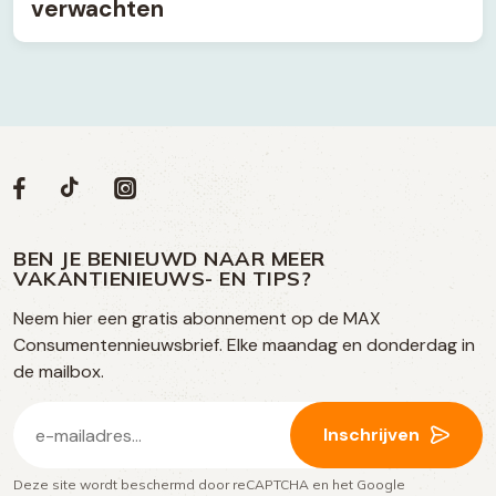
verwachten
Volg
Volg
Social
Volg
Volg
ons
ons
ons
ons
media
op
op
op
BEN JE BENIEUWD NAAR MEER
op
VAKANTIENIEUWS- EN TIPS?
TikTok
Facebook
Instagram
Neem hier een gratis abonnement op de MAX
social
Consumentennieuwsbrief. Elke maandag en donderdag in
media
de mailbox.
E-
Inschrijven
mailadres
Deze site wordt beschermd door reCAPTCHA en het Google
(Vereist)